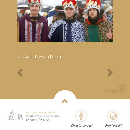
Bieg Papieski
XXII Pielgrzymi
Półmaraton - 1/3
Maraton Nordic Walking
- Rajd Rowerowy o
Memoriał Jana Pawła II
Previous
Next