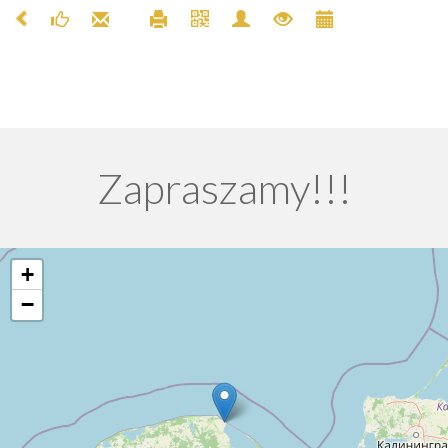
Zapraszamy!!!
+
−