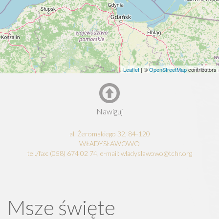
Leaflet
| ©
OpenStreetMap
contributors
Nawiguj
al. Żeromskiego 32, 84-120
WŁADYSŁAWOWO
tel./fax: (058) 674 02 74, e-mail: wladyslawowo@tchr.org
Msze święte