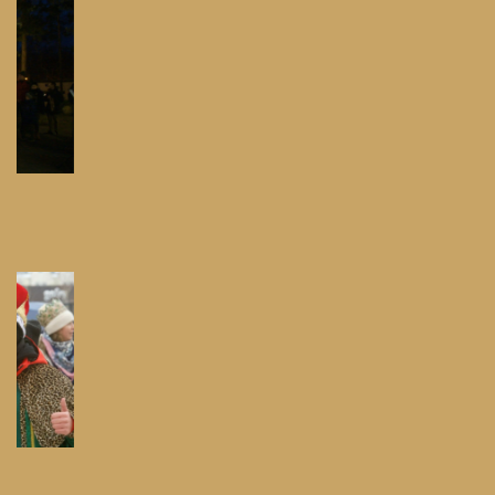
Festyn Parafialny
Bieg Papieski