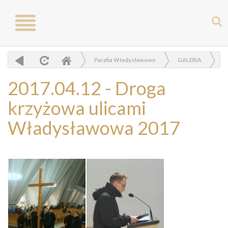
Toggle
navigation
Parafia Władysławowo
GALERIA
Zdjęcia
2017.04.12 - Droga krzyżowa ulicami Władysławowa 2017
2017.04.12 - Droga
krzyżowa ulicami
Władysławowa 2017