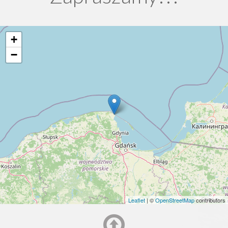
+
−
Leaflet
| ©
OpenStreetMap
contributors