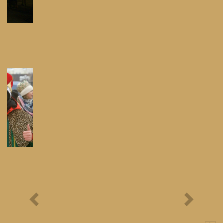
Festyn Parafialny
Bieg Papieski
XXII Pielgrzymi
Półmaraton - 1/3