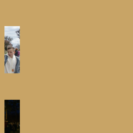
Pielgrzymka do Wejherowa
Pielgrzymka do Swarzewa