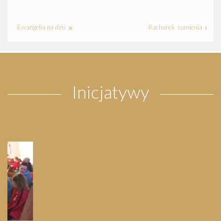
Ewangelia na dziś
Rachunek sumienia
Inicjatywy