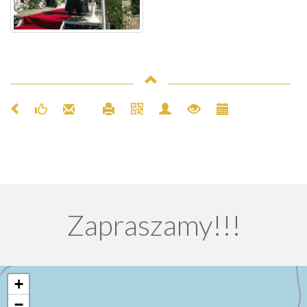
Zapraszamy!!!
+
−