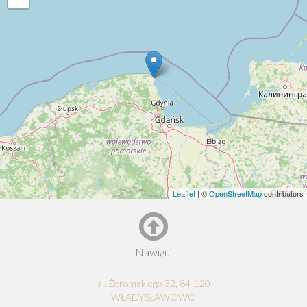
Leaflet
| ©
OpenStreetMap
contributors
Nawiguj
al. Żeromskiego 32, 84-120
WŁADYSŁAWOWO