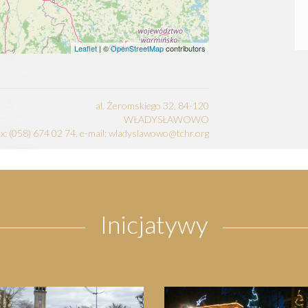
Leaflet
| ©
OpenStreetMap
contributors
al. Żeromskiego 32, 84-120
WŁADYSŁAWOWO
fax: (058) 674 02 74, e-mail: wladyslawowo@tchr.org
Inicjatywy