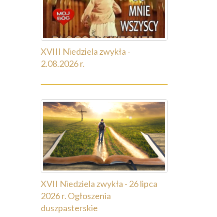
XVIII Niedziela zwykła -
2.08.2026 r.
XVII Niedziela zwykła - 26 lipca
2026 r. Ogłoszenia
duszpasterskie