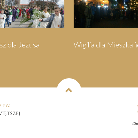
ców
Orszak Trzech Króli
Pielgrzym
Wejhero
Chr