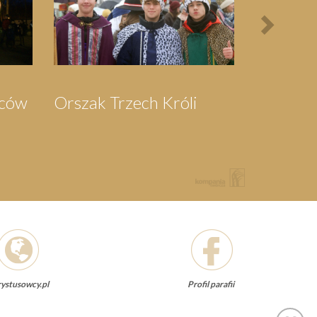
ka do
Pielgrzymka do
wa
Swarzewa
ystusowcy.pl
Profil parafii