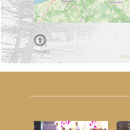
Nawiguj
tel./
Previous