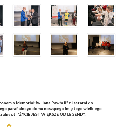
tonem o Memoriał św. Jana Pawła II" z Jastarni do
go parafialnego domu noszącego imię tego wielkiego
eatralny pt: "ŻYCIE JEST WIĘKSZE OD LEGEND".