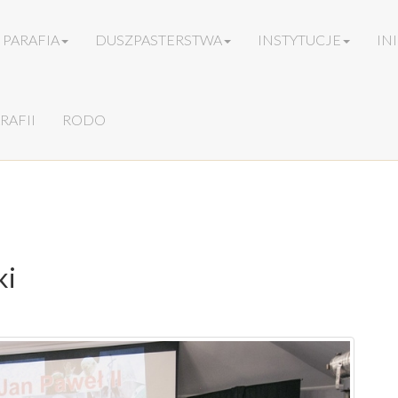
PARAFIA
DUSZPASTERSTWA
INSTYTUCJE
IN
RAFII
RODO
ki