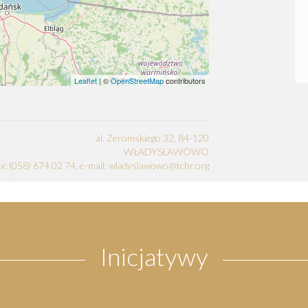
Leaflet
| ©
OpenStreetMap
contributors
al. Żeromskiego 32, 84-120
WŁADYSŁAWOWO
fax: (058) 674 02 74, e-mail: wladyslawowo@tchr.org
Inicjatywy