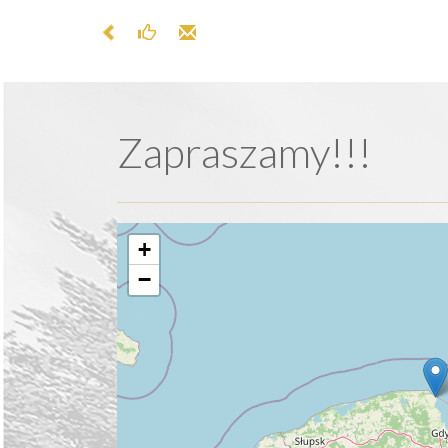
Zapraszamy!!!
+
−