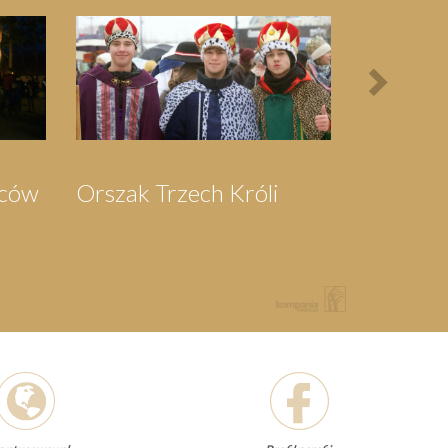
Next
Bieg Papieski
XXII Pielgrzymi
Półmaraton - 1/3
Maraton Nordic
Walking - Rajd
Rowerowy o
Memoriał Jana
Pawła II