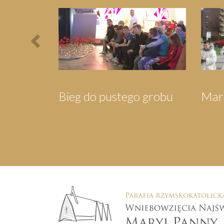
Previous
Pielgrzymka do
Piel
Wejherowa
Swa