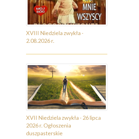
XVIII Niedziela zwykła -
2.08.2026 r.
XVII Niedziela zwykła - 26 lipca
2026 r. Ogłoszenia
duszpasterskie