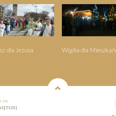
grzymka do
Festyn Parafialny
rzewa