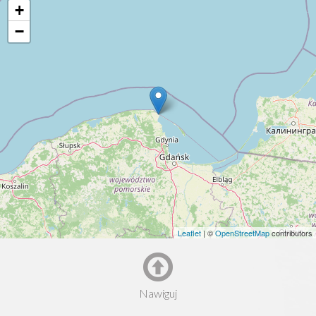
+
−
Leaflet
| ©
OpenStreetMap
contributors
Nawiguj