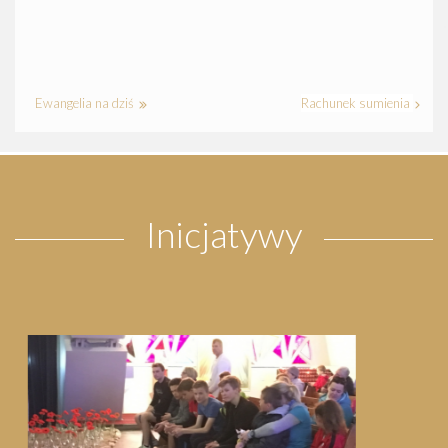
Ewangelia na dziś
Rachunek sumienia
Inicjatywy