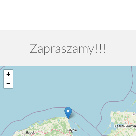
Zapraszamy!!!
+
−