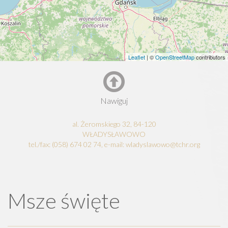
Leaflet
| ©
OpenStreetMap
contributors
Nawiguj
al. Żeromskiego 32, 84-120
WŁADYSŁAWOWO
tel./fax: (058) 674 02 74, e-mail: wladyslawowo@tchr.org
Msze święte