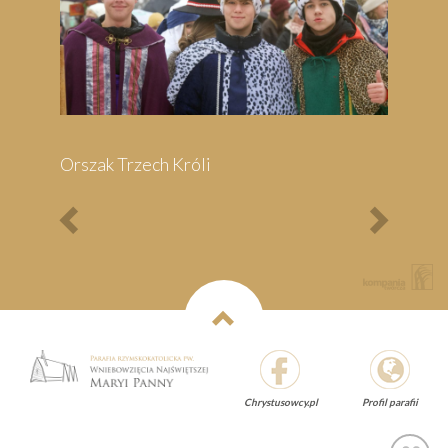
Previous
Next
Chrystusowcy.pl
Profil parafii
Pielgrzymka do Wejherowa