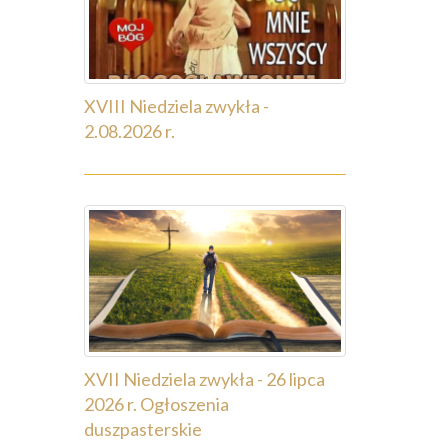
XVIII Niedziela zwykła -
2.08.2026 r.
XVII Niedziela zwykła - 26 lipca
2026 r. Ogłoszenia
duszpasterskie