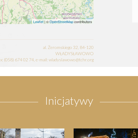
Leaflet
| ©
OpenStreetMap
contributors
al. Żeromskiego 32, 84-120
WŁADYSŁAWOWO
fax: (058) 674 02 74, e-mail: wladyslawowo@tchr.org
Inicjatywy