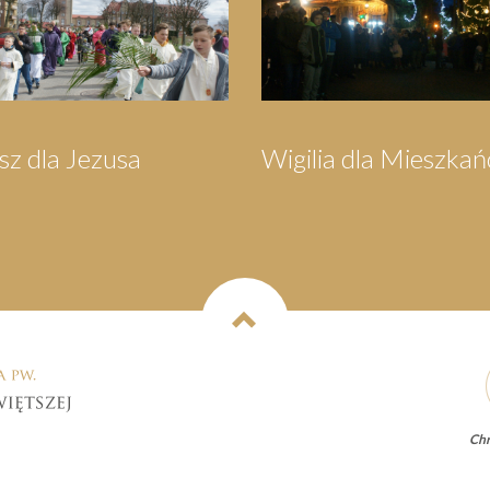
Orszak Trzech Króli
Pielgrzymka d
Wejherowa
Chr