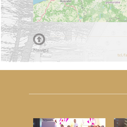
Nawiguj
tel./
Previous