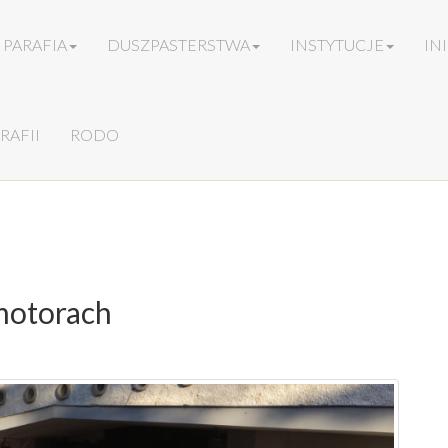
PARAFIA
DUSZPASTERSTWA
INSTYTUCJE
IN
RAFII
RODO
 motorach