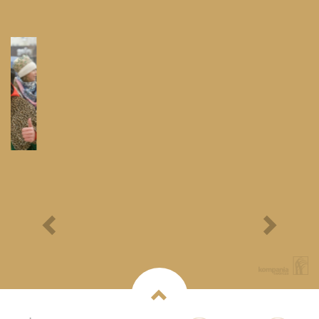
Festyn Parafialny
Bieg Papieski
XXII Pielgrzymi
Półmaraton - 1/3
Maraton Nordic Walking
- Rajd Rowerowy o
Memoriał Jana Pawła II