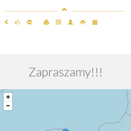
Zapraszamy!!!
+
−