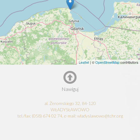
Leaflet
| ©
OpenStreetMap
contributors
Nawiguj
al. Żeromskiego 32, 84-120
WŁADYSŁAWOWO
tel./fax: (058) 674 02 74, e-mail: wladyslawowo@tchr.org