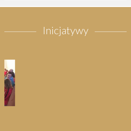
Inicjatywy
Pielgrzymka do Wejherowa