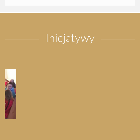
Inicjatywy
Pielgrzymka do Wejherowa