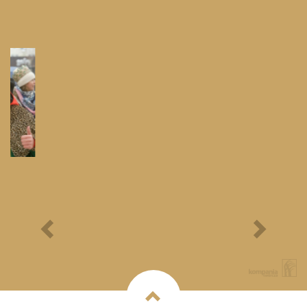
Festyn Parafialny
Bieg Papieski
XXII Pielgrzymi
Półmaraton - 1/3
Maraton Nordic Walking
- Rajd Rowerowy o