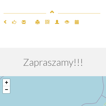
Zapraszamy!!!
+
−