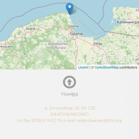
Leaflet
| ©
OpenStreetMap
contributors
Nawiguj
al. Żeromskiego 32, 84-120
WŁADYSŁAWOWO
tel./fax: (058) 674 02 74, e-mail: wladyslawowo@tchr.org