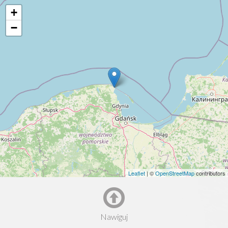
+
−
Leaflet
| ©
OpenStreetMap
contributors
Nawiguj