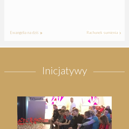
Ewangelia na dziś
Rachunek sumienia
Inicjatywy