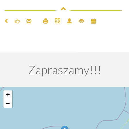
Zapraszamy!!!
+
−