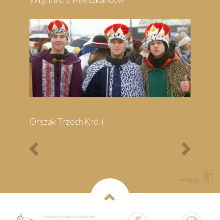
Bieg Papieski
XXII Pielgrzymi
Półmaraton - 1/3
Maraton Nordic Walking
- Rajd Rowerowy o
Memoriał Jana Pawła II