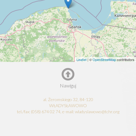
Leaflet
| ©
OpenStreetMap
contributors
Nawiguj
al. Żeromskiego 32, 84-120
WŁADYSŁAWOWO
tel./fax: (058) 674 02 74, e-mail: wladyslawowo@tchr.org