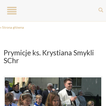
Toggle
navigation
« Strona główna
Prymicje ks. Krystiana Smykli
SChr