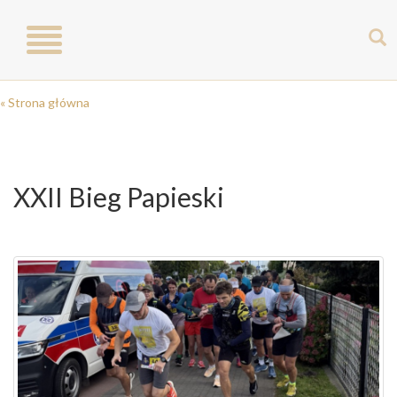
Toggle
navigation
« Strona główna
XXII Bieg Papieski