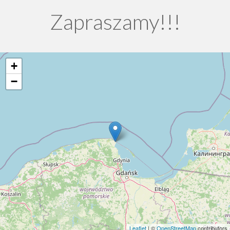
Zapraszamy!!!
+
−
Leaflet
| ©
OpenStreetMap
contributors