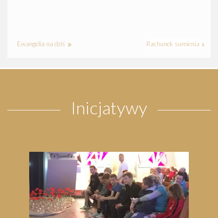
Ewangelia na dziś
Rachunek sumienia
Inicjatywy