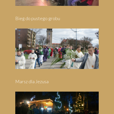
 grobu
a