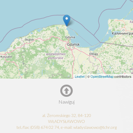
Leaflet
| ©
OpenStreetMap
contributors
Nawiguj
al. Żeromskiego 32, 84-120
WŁADYSŁAWOWO
tel./fax: (058) 674 02 74, e-mail: wladyslawowo@tchr.org