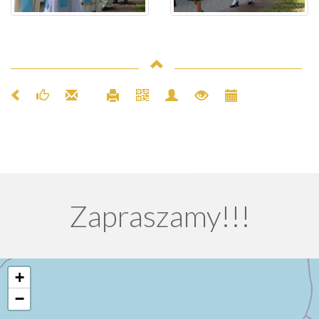
Zapraszamy!!!
+
−