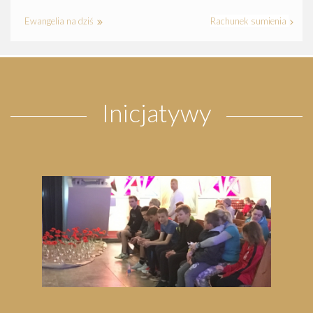
Ewangelia na dziś
Rachunek sumienia
Inicjatywy