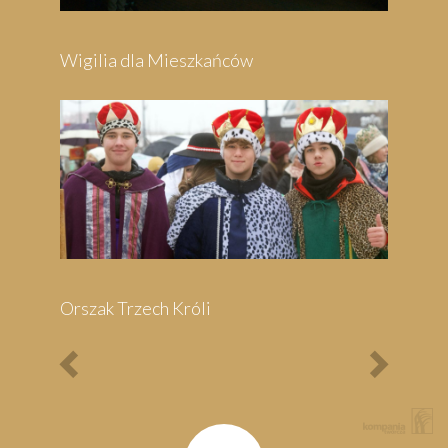
Festyn Parafialny
Bieg Papieski
XXII Pielgrzymi
Półmaraton - 1/3
Maraton Nordic Walking