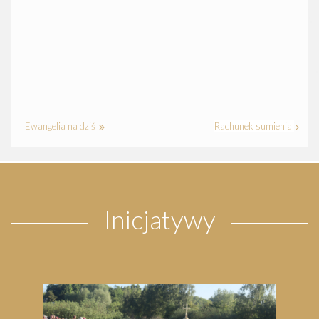
Ewangelia na dziś
Rachunek sumienia
Inicjatywy