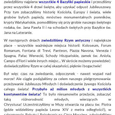
zwiedziliśmy najpierw
wszystkie 4 Bazyliki papieskie
i przeszliśmy
przez wszystkie 4 drzwi święte, aby uzyskać odpust Jubileuszowy.
Przy tym zobaczyliśmy historię Kościoła, Europy i świata, wiele
grobów byłych papieży, mnóstwo monumentalnych pomników,
krypty Watykańskie, pomodliliśmy się przy grobie naszego świętego
rodaka, św. Jana Pawła II i na schodach świętych przy Bazylice św.
Jana na Lateranie.
W następnych dniach
zwiedziliśmy Rzym antyczny
i największe
place - wszystkie ważniejsze miejsca historii: Koloseum, Forum
Romanum, Fontana di Trevi, Panteon, Piazza Navona, Venezia i
Spagna, Pałac Wenecki, Schody Hiszpańskie, zamek św. Anioła,
Campo d'Fiori i wiele innych miejsc... W skrócie możemy powiedzieć:
doświadczyliśmy Rzym w całej okazałości, pięknie i bogactwie!
Był więc czas na zwiedzanie, odpoczynek - nawet wypad nad
morze! Ale ciągle podążaliśmy za celem naszego pielgrzymowania:
przeżywanie Jubileuszu Młodych i doświadczenie żywego Kościoła
całego świata!
Przybyło aż milion młodych z wszystkich
kontynentów świata!
To było niesamowite przeżycie, zobaczyć
taką różnorodność młodych, wierzących w
Chrystusa! Uczestniczyliśmy w Mszy otwarcia na placu św. Piotra
(gdzie widzieliśmy papieża Leona XIV z metra odległości!), w
sakramencie Pokuty i Pojednania na Circo Massimo, odwiedziliśmy