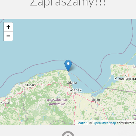
Zapraszamy!!!
+
−
Leaflet
| ©
OpenStreetMap
contributors