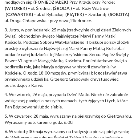
modlących się:
(PONIEDZIAŁEK)
Przy Krzyżu przy Porcie;
(WTOREK) -
ul. Średnia;
(ŚRODA ) -
ul. Róży Wiatrów,
(CZWARTEK)
- ul. ul Rybacka;
(PIĄTEK) –
Szotland;
(SOBOTA)
ul. Droga Chłapowska - przy nowej Biedronce.
3. Jutro, w poniedziałek, 25 maja (tradycyjnie drugi dzień Zielonych
Świąt), obchodzimy święto Najświętszej Maryi Panny Matki
Kościoła. Podczas Soboru Watykańskiego II biskupi polscy złożyli
prośbę o ogłoszenie Najświętszej Maryi Panny Matką Kościoła i
oddanie całej ludzkości Jej Macierzyńskiemu Sercu. Papież Święty
Paweł VI ogłosił Maryję Matką Kościoła. Poniedziałkowe święto
podkreśla rolę, jaką Maryja odgrywa w historii zbawienia i w
Kościele. O godz. 18:00 mszę św. prymicyjną i błogosławieństwa
prymicyjnego udzieli ks. Grzegorz Grabowski chrystusowiec,
pochodzący z Karwi.
4. We wtorek, 26 maja, przypada Dzień Matki. Niech nie zabraknie
wdzięcznej pamięci o naszych mamach, tych żyjących i tych, które
Pan Bóg powołał już do siebie.
5. W czwartek, 28 maja, wyruszamy na pielgrzymkę do Gietrzwałdu.
Wyruszamy autokarem o godz. 6:00.
6. W sobotę 30 maja wyruszamy na tradycyjna pieszą pielgrzymkę
do Wejherowa na odpust Świętej Trójcy. Msza św. w kościele o