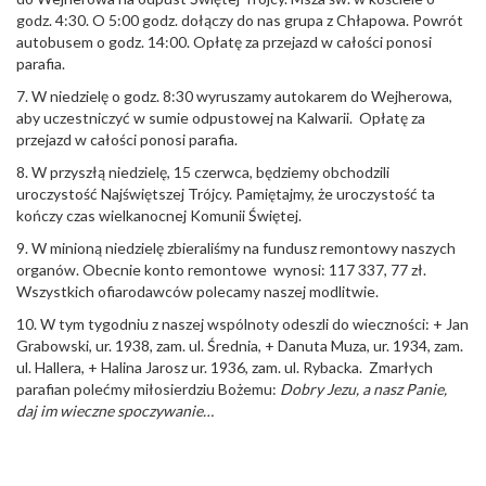
godz. 4:30. O 5:00 godz. dołączy do nas grupa z Chłapowa. Powrót
autobusem o godz. 14:00. Opłatę za przejazd w całości ponosi
parafia.
7. W niedzielę o godz. 8:30 wyruszamy autokarem do Wejherowa,
aby uczestniczyć w sumie odpustowej na Kalwarii. Opłatę za
przejazd w całości ponosi parafia.
8. W przyszłą niedzielę, 15 czerwca, będziemy obchodzili
uroczystość Najświętszej Trójcy. Pamiętajmy, że uroczystość ta
kończy czas wielkanocnej Komunii Świętej.
9. W minioną niedzielę zbieraliśmy na fundusz remontowy naszych
organów. Obecnie konto remontowe wynosi: 117 337, 77 zł.
Wszystkich ofiarodawców polecamy naszej modlitwie.
10. W tym tygodniu z naszej wspólnoty odeszli do wieczności: + Jan
Grabowski, ur. 1938, zam. ul. Średnia, + Danuta Muza, ur. 1934, zam.
ul. Hallera, + Halina Jarosz ur. 1936, zam. ul. Rybacka. Zmarłych
parafian polećmy miłosierdziu Bożemu:
Dobry Jezu, a nasz Panie,
daj im wieczne spoczywanie…