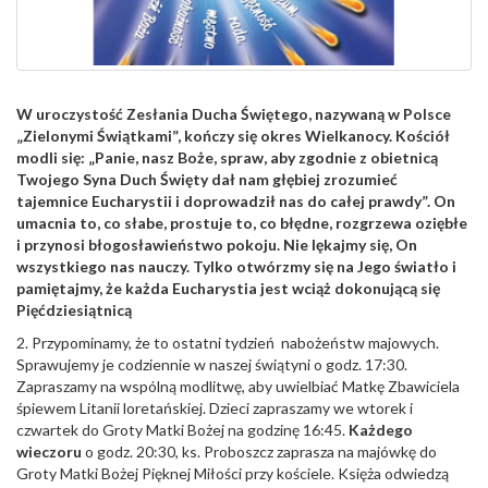
W uroczystość Zesłania Ducha Świętego, nazywaną w Polsce
„Zielonymi Świątkami”, kończy się okres Wielkanocy. Kościół
modli się: „Panie, nasz Boże, spraw, aby zgodnie z obietnicą
Twojego Syna Duch Święty dał nam głębiej zrozumieć
tajemnice Eucharystii i doprowadził nas do całej prawdy”. On
umacnia to, co słabe, prostuje to, co błędne, rozgrzewa oziębłe
i przynosi błogosławieństwo pokoju. Nie lękajmy się, On
wszystkiego nas nauczy. Tylko otwórzmy się na Jego światło i
pamiętajmy, że każda Eucharystia jest wciąż dokonującą się
Pięćdziesiątnicą
2. Przypominamy, że to ostatni tydzień nabożeństw majowych.
Sprawujemy je codziennie w naszej świątyni o godz. 17:30.
Zapraszamy na wspólną modlitwę, aby uwielbiać Matkę Zbawiciela
śpiewem Litanii loretańskiej. Dzieci zapraszamy we wtorek i
czwartek do Groty Matki Bożej na godzinę 16:45.
Każdego
wieczoru
o godz. 20:30, ks. Proboszcz zaprasza na majówkę do
Groty Matki Bożej Pięknej Miłości przy kościele. Księża odwiedzą