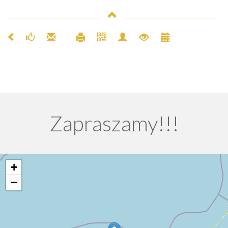
Zapraszamy!!!
+
−