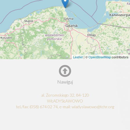
Leaflet
| ©
OpenStreetMap
contributors
Nawiguj
al. Żeromskiego 32, 84-120
WŁADYSŁAWOWO
tel./fax: (058) 674 02 74, e-mail: wladyslawowo@tchr.org