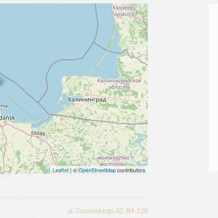
Leaflet
| ©
OpenStreetMap
contributors
al. Żeromskiego 32, 84-120