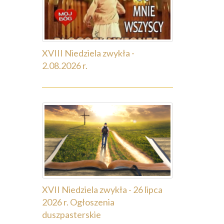
XVIII Niedziela zwykła -
2.08.2026 r.
XVII Niedziela zwykła - 26 lipca
2026 r. Ogłoszenia
duszpasterskie