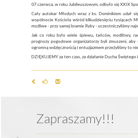
07 czerwca, w roku Jubileuszowym, odbyło się XXIX Sp
Cały autokar Młodych wraz z ks. Dominikiem udał si
wspólnocie Kościoła wśród kilkudziesięciu tysiącach Mło
możliwe - przy samej bramie Ryby - uczestniczyliśmy na
Jak co roku było wiele śpiewu, tańców, modlitwy, ra
prognozy pogodowe organizatorzy byli zmuszeni, aby 
ogromną wdzięcznością i entuzjazmem przeżyliśmy to ni
DZIĘKUJEMY za ten czas, za działanie Ducha Świętego i
Zapraszamy!!!