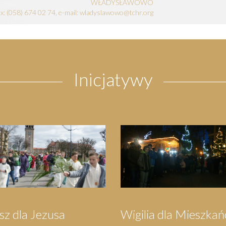
WŁADYSŁAWOWO
fax: (058) 674 02 74, e-mail: wladyslawowo@tchr.org
Inicjatywy
grzymka do
Festyn Parafialny