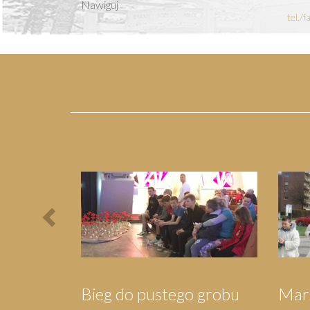
Nawiguj
tel./
Previous
Pielgrzymka do
Piel