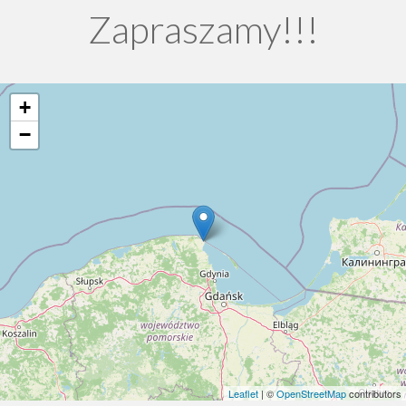
Zapraszamy!!!
+
−
Leaflet
| ©
OpenStreetMap
contributors