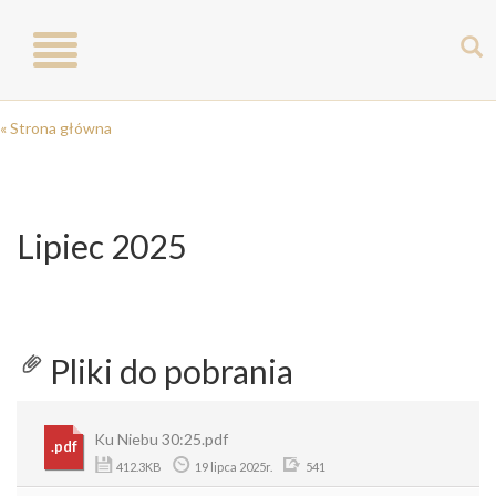
Toggle
navigation
« Strona główna
Lipiec 2025
Pliki do pobrania
Ku Niebu 30:25.pdf
.pdf
412.3KB
19 lipca 2025r.
541