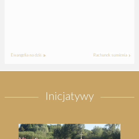
Ewangelia na dziś
Rachunek sumienia
Inicjatywy