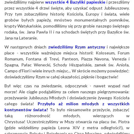
zwiedziliśmy najpierw
wszystkie 4 Bazyliki papieskie
i przeszliśmy
przez wszystkie 4 drzwi święte, aby uzyskać odpust Jubileuszowy.
Przy tym zobaczyliśmy historię Kościoła, Europy i świata, wiele
grobów byłych papieży, mnóstwo monumentalnych pomników,
krypty Watykańskie, pomodliliśmy się przy grobie naszego świętego
rodaka, św. Jana Pawła II i na schodach świętych przy Bazylice św.
Jana na Lateranie.
W następnych dniach
zwiedziliśmy Rzym antyczny
i największe
place - wszystkie ważniejsze miejsca historii: Koloseum, Forum
Romanum, Fontana di Trevi, Panteon, Piazza Navona, Venezia i
Spagna, Pałac Wenecki, Schody Hiszpańskie, zamek św. Anioła,
Campo d'Fiori i wiele innych miejsc... W skrócie możemy powiedzieć:
doświadczyliśmy Rzym w całej okazałości, pięknie i bogactwie!
Był więc czas na zwiedzanie, odpoczynek - nawet wypad nad
morze! Ale ciągle podążaliśmy za celem naszego pielgrzymowania:
przeżywanie Jubileuszu Młodych i doświadczenie żywego Kościoła
całego świata!
Przybyło aż milion młodych z wszystkich
kontynentów świata!
To było niesamowite przeżycie, zobaczyć
taką różnorodność młodych, wierzących w
Chrystusa! Uczestniczyliśmy w Mszy otwarcia na placu św. Piotra
(gdzie widzieliśmy papieża Leona XIV z metra odległości!), w
sakramencie Pokuty i Pojednania na Circo Massimo, odwiedziliśmy