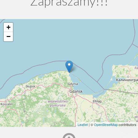
Zapraszamy!!!
+
−
Leaflet
| ©
OpenStreetMap
contributors