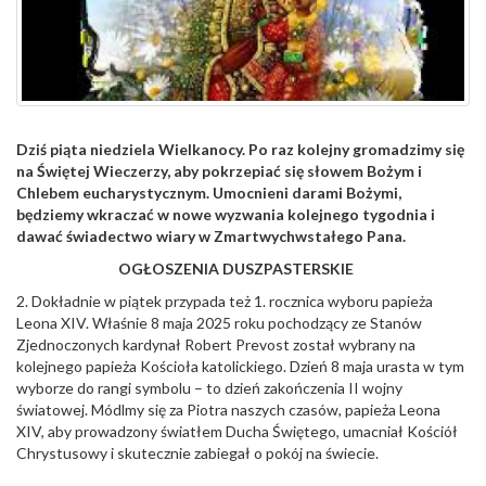
Dziś piąta niedziela Wielkanocy. Po raz kolejny gromadzimy się
na Świętej Wieczerzy, aby pokrzepiać się słowem Bożym i
Chlebem eucharystycznym. Umocnieni darami Bożymi,
będziemy wkraczać w nowe wyzwania kolejnego tygodnia i
dawać świadectwo wiary w Zmartwychwstałego Pana.
OGŁOSZENIA DUSZPASTERSKIE
2. Dokładnie w piątek przypada też 1. rocznica wyboru papieża
Leona XIV. Właśnie 8 maja 2025 roku pochodzący ze Stanów
Zjednoczonych kardynał Robert Prevost został wybrany na
kolejnego papieża Kościoła katolickiego. Dzień 8 maja urasta w tym
wyborze do rangi symbolu – to dzień zakończenia II wojny
światowej. Módlmy się za Piotra naszych czasów, papieża Leona
XIV, aby prowadzony światłem Ducha Świętego, umacniał Kościół
Chrystusowy i skutecznie zabiegał o pokój na świecie.