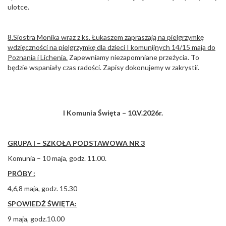
ulotce.
8.Siostra Monika wraz z ks. Łukaszem zapraszają na pielgrzymkę
wdzięczności na pielgrzymkę dla dzieci I komunijnych 14/15 maja do
Poznania i Lichenia.
Zapewniamy niezapomniane przeżycia. To
będzie wspaniały czas radości. Zapisy dokonujemy w zakrystii.
I Komunia Święta – 10.V.2026r.
GRUPA I – SZKOŁA PODSTAWOWA NR 3
Komunia – 10 maja, godz. 11.00.
PRÓBY :
4,6,8 maja, godz. 15.30
SPOWIEDŹ ŚWIĘTA:
9 maja, godz.10.00