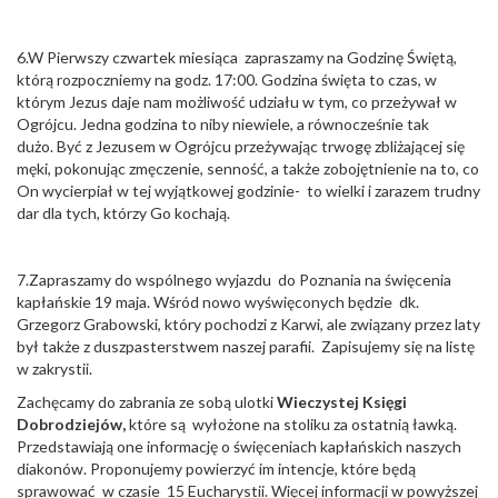
6.W Pierwszy czwartek miesiąca zapraszamy na Godzinę Świętą,
którą rozpoczniemy na godz. 17:00. Godzina święta to czas, w
którym Jezus daje nam możliwość udziału w tym, co przeżywał w
Ogrójcu. Jedna godzina to niby niewiele, a równocześnie tak
dużo. Być z Jezusem w Ogrójcu przeżywając trwogę zbliżającej się
męki, pokonując zmęczenie, senność, a także zobojętnienie na to, co
On wycierpiał w tej wyjątkowej godzinie- to wielki i zarazem trudny
dar dla tych, którzy Go kochają.
7.Zapraszamy do wspólnego wyjazdu do Poznania na święcenia
kapłańskie 19 maja. Wśród nowo wyświęconych będzie dk.
Grzegorz Grabowski, który pochodzi z Karwi, ale związany przez laty
był także z duszpasterstwem naszej parafii. Zapisujemy się na listę
w zakrystii.
Zachęcamy do zabrania ze sobą ulotki
Wieczystej Księgi
Dobrodziejów,
które są wyłożone na stoliku za ostatnią ławką.
Przedstawiają one informację o święceniach kapłańskich naszych
diakonów. Proponujemy powierzyć im intencje, które będą
sprawować w czasie 15 Eucharystii. Więcej informacji w powyższej