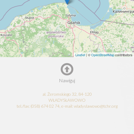
Leaflet
| ©
OpenStreetMap
contributors
Nawiguj
al. Żeromskiego 32, 84-120
WŁADYSŁAWOWO
tel./fax: (058) 674 02 74, e-mail: wladyslawowo@tchr.org