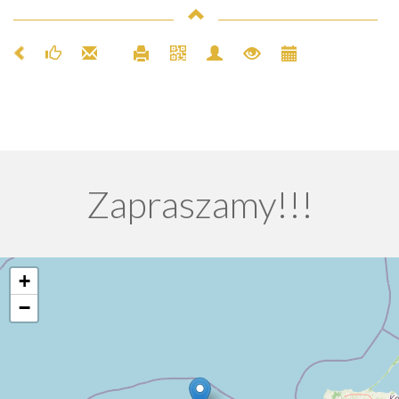
Zapraszamy!!!
+
−