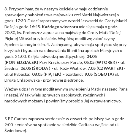
3. Przypominam, że w naszym kościele w maju codziennie
sprawujemy nabożeństwa majowe ku czci Matki Najświętszej o
godz. 17:30. Dzieci zapraszamy we wtorki i czwartki do Groty Matki
Bożej o godz. 16:45.
Każdego wieczoru
miesiąca maja o godz.
20:30, ks. Proboszcz zaprasza na majówkę do Groty Matki Bożej
Pięknej Miłości przy kościele. Wspólną modlitwę zakończymy
Apelem Jasnogórskim. 4. Zachęcamy, aby w maju spotykać się przy
krzyżach i figurach na odmawianiu litanii i na apelach Maryjnych o
godz. 21:00. Księża odwiedzą modlących się:
04.05
(PONIEDZIAŁEK)
Przy Krzyżu przy Porcie;
05.05 (WTOREK) -
ul.
Średnia;
06.05 (ŚRODA ) -
ul. Róży Wiatrów,
7.05 (CZWARTEK)
-
ul. ul Rybacka;
08.05 (PIĄTEK) –
Szotland;
9.05 (SOBOTA)
ul.
Droga Chłapowska - przy nowej Biedronce
.
Weźmy udział w tym modlitewnym uwielbieniu Matki naszego Pana
i naszej. W tak wielu sprawach osobistych, rodzinnych i
narodowych możemy i powinniśmy prosić o Jej wstawiennictwo.
5.PZ Caritas zaprasza serdecznie w czwartek po Mszy św. o godz.
9:00 seniorów na spotkanie w siedzibie Caritasu wejście od ul.
Świerkowej.