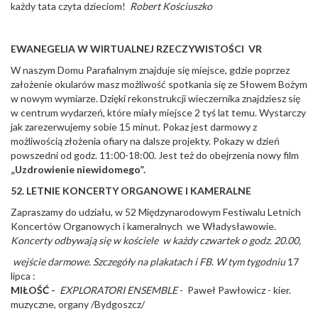
każdy tata czyta dzieciom!
Robert Kościuszko
EWANEGELIA W WIRTUALNEJ RZECZYWISTOŚCI VR
W naszym Domu Parafialnym znajduje się miejsce, gdzie poprzez
założenie okularów masz możliwość spotkania się ze Słowem Bożym
w nowym wymiarze. Dzięki rekonstrukcji wieczernika znajdziesz się
w centrum wydarzeń, które miały miejsce 2 tyś lat temu. Wystarczy
jak zarezerwujemy sobie 15 minut. Pokaz jest darmowy z
możliwością złożenia ofiary na dalsze projekty. Pokazy w dzień
powszedni od godz. 11:00-18:00. Jest też do obejrzenia nowy film
„Uzdrowienie niewidomego”.
52. LETNIE KONCERTY ORGANOWE I KAMERALNE
Zapraszamy do udziału, w 52 Międzynarodowym Festiwalu Letnich
Koncertów Organowych i kameralnych we Władysławowie.
Koncerty odbywają się w kościele w każdy czwartek o godz. 20.00,
wejście darmowe. Szczegóły na plakatach i FB. W tym tygodniu
17
lipca :
MIŁOŚĆ -
EXPLORATORI ENSEMBLE
- Paweł Pawłowicz - kier.
muzyczne, organy /Bydgoszcz/