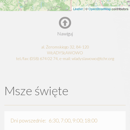
Leaflet
| ©
OpenStreetMap
contributors
Nawiguj
al. Żeromskiego 32, 84-120
WŁADYSŁAWOWO
tel./fax: (058) 674 02 74, e-mail: wladyslawowo@tchr.org
Msze święte
Dni powszednie: 6:30, 7:00, 9:00; 18:00