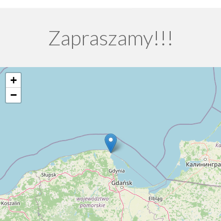
Zapraszamy!!!
+
−