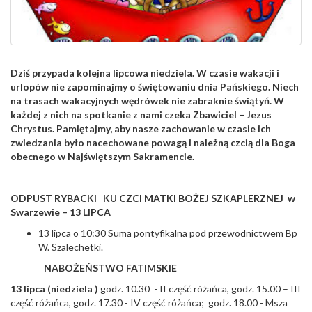
Dziś przypada kolejna lipcowa niedziela. W czasie wakacji i
urlopów nie zapominajmy o świętowaniu dnia Pańskiego. Niech
na trasach wakacyjnych wędrówek nie zabraknie świątyń. W
każdej z nich na spotkanie z nami czeka Zbawiciel – Jezus
Chrystus. Pamiętajmy, aby nasze zachowanie w czasie ich
zwiedzania było nacechowane powagą i należną czcią dla Boga
obecnego w Najświętszym Sakramencie.
ODPUST RYBACKI KU CZCI MATKI BOŻEJ SZKAPLERZNEJ w
Swarzewie – 13 LIPCA
13 lipca o 10:30 Suma pontyfikalna pod przewodnictwem Bp
W. Szalechetki.
NABOŻEŃSTWO FATIMSKIE
13 lipca (niedziela )
godz. 10.30 - II część różańca, godz. 15.00 – III
część różańca, godz. 17.30 - IV część różańca; godz. 18.00 - Msza