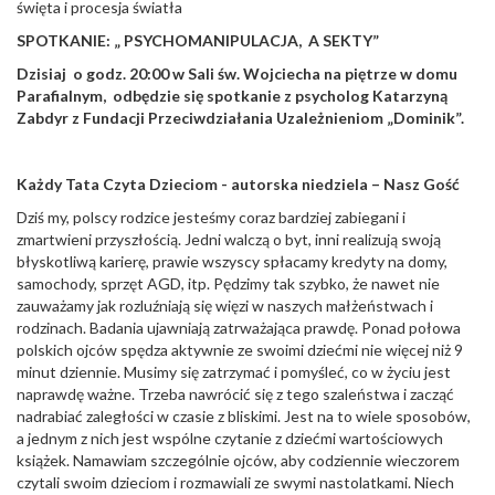
święta i procesja światła
SPOTKANIE: „ PSYCHOMANIPULACJA, A SEKTY”
Dzisiaj o godz. 20:00 w Sali św. Wojciecha na piętrze w domu
Parafialnym, odbędzie się spotkanie z psycholog Katarzyną
Zabdyr z Fundacji Przeciwdziałania Uzależnieniom „Dominik”.
Każdy Tata Czyta Dzieciom - autorska niedziela – Nasz Gość
Dziś my, polscy rodzice jesteśmy coraz bardziej zabiegani i
zmartwieni przyszłością. Jedni walczą o byt, inni realizują swoją
błyskotliwą karierę, prawie wszyscy spłacamy kredyty na domy,
samochody, sprzęt AGD, itp. Pędzimy tak szybko, że nawet nie
zauważamy jak rozluźniają się więzi w naszych małżeństwach i
rodzinach. Badania ujawniają zatrważająca prawdę. Ponad połowa
polskich ojców spędza aktywnie ze swoimi dziećmi nie więcej niż 9
minut dziennie. Musimy się zatrzymać i pomyśleć, co w życiu jest
naprawdę ważne. Trzeba nawrócić się z tego szaleństwa i zacząć
nadrabiać zaległości w czasie z bliskimi. Jest na to wiele sposobów,
a jednym z nich jest wspólne czytanie z dziećmi wartościowych
książek. Namawiam szczególnie ojców, aby codziennie wieczorem
czytali swoim dzieciom i rozmawiali ze swymi nastolatkami. Niech