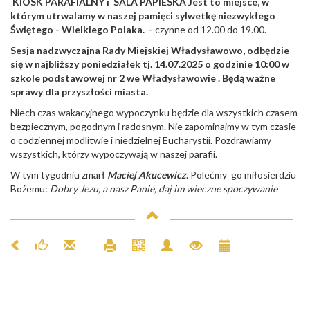
KIOSK PARAFIALNY i SALA PAPIESKA
Jest to miejsce, w
którym utrwalamy w naszej pamięci sylwetkę niezwykłego
Świętego - Wielkiego Polaka.
-
czynne od 12.00 do 19.00.
Sesja nadzwyczajna Rady Miejskiej Władysławowo, odbędzie
się w najbliższy poniedziałek tj. 14.07.2025 o godzinie 10:00 w
szkole podstawowej nr 2 we Władysławowie . Będą ważne
sprawy dla przyszłości miasta.
Niech czas wakacyjnego wypoczynku będzie dla wszystkich czasem
bezpiecznym, pogodnym i radosnym. Nie zapominajmy w tym czasie
o codziennej modlitwie i niedzielnej Eucharystii. Pozdrawiamy
wszystkich, którzy wypoczywają w naszej parafii.
W tym tygodniu zmarł
Maciej Akucewicz
. Polećmy go miłosierdziu
Bożemu:
Dobry Jezu, a nasz Panie, daj im wieczne spoczywanie