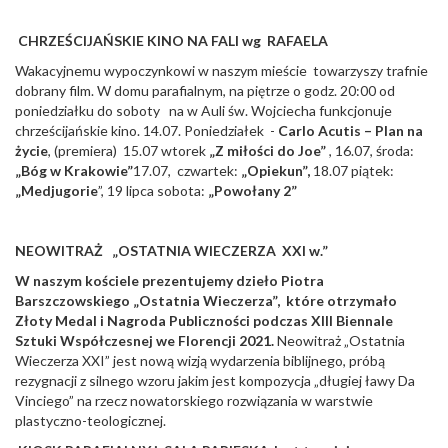
CHRZEŚCIJAŃSKIE KINO NA FALI wg RAFAELA
Wakacyjnemu wypoczynkowi w naszym mieście towarzyszy trafnie
dobrany film. W domu parafialnym, na piętrze o godz. 20:00 od
poniedziałku do soboty na w Auli św. Wojciecha funkcjonuje
chrześcijańskie kino. 14.07. Poniedziałek -
Carlo Acutis – Plan na
życie
, (premiera) 15.07 wtorek
„Z miłości do Joe”
, 16.07, środa:
„Bóg w Krakowie”
17.07, czwartek:
„Opiekun”,
18.07 piątek:
„Medjugorie
”, 19 lipca sobota:
„Powołany 2”
NEOWITRAŻ „OSTATNIA WIECZERZA XXI w.”
W naszym kościele prezentujemy dzieło Piotra
Barszczowskiego „Ostatnia Wieczerza”, które otrzymało
Złoty Medal i Nagroda Publiczności podczas XIII Biennale
Sztuki Współczesnej we Florencji 2021.
Neowitraż „Ostatnia
Wieczerza XXI” jest nową wizją wydarzenia biblijnego, próbą
rezygnacji z silnego wzoru jakim jest kompozycja „długiej ławy Da
Vinciego” na rzecz nowatorskiego rozwiązania w warstwie
plastyczno-teologicznej.