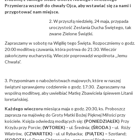
Przymierza wszedł do chwały Ojca, aby wstawiać się za nami i
przygotować nam miejsce.
2. W przyszłą niedzielę, 24 maja, przypada
uroczystość Zesłania Ducha Świętego, tak
zwane Zielone Świątki.
Zapraszamy w sobotę na Wigilię tego Święta. Rozpoczniemy o godz.
20:00 modlitwą czuwania, która potrwa do 21:30. Wieczór
zakończymy eucharystią. Wieczór poprowadzi wspólnota „Jemu
Chwała”.
3. Przypominam o nabożeństwach majowych, które w naszej
świątyni sprawujemy codziennie o godz. 17:30. Zapraszamy na
wspólną modlitwę, aby uwielbiać Matkę Zbawiciela śpiewem Litanii
loretańskiej.
Każdego wieczoru
miesiąca maja o godz. 20:30, ks. Proboszcz
zaprasza na majówkę do Groty Matki Bożej Pięknej Miłości przy
kościele. Księża odwiedzą modlących się:
(PONIEDZIAŁEK)
Przy
Krzyżu przy Porcie;
(WTOREK) -
ul. Średnia;
(ŚRODA ) -
ul. Róży
Wiatrów,
(CZWARTEK)
- ul. ul Rybacka;
(PIĄTEK) –
Szotland;
(SOBOTA)
ul. Droga Chłapowska - przy nowej Biedronce.