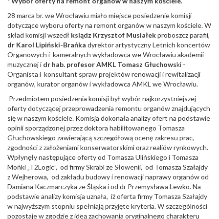
* Wybór oferty na remont organów w naszym kościele.
28 marca br. we Wrocławiu miało miejsce posiedzenie komisji
dotyczące wyboru oferty na remont organów w naszym kościele. W
skład komisji wszedł
ksiądz Krzysztof Musiałek
proboszcz parafii,
dr Karol Lipiński-Brańka
dyrektor artystyczny Letnich koncertów
Organowych i kameralnych wykładowca we Wrocławiu akademii
muzycznej i
dr hab. profesor AMKL Tomasz Głuchows
ki -
Organista i konsultant spraw projektów renowacji i rewitalizacji
organów, kurator organów i wykładowca AMKL we Wrocławiu.
Przedmiotem posiedzenia komisji był wybór najkorzystniejszej
oferty dotyczącej przeprowadzenia remontu organów znajdujących
się w naszym kościele. Komisja dokonała analizy ofert na podstawie
opinii sporządzonej przez doktora habilitowanego Tomasza
Głuchowskiego zawierającą szczegółową ocenę zakresu prac,
zgodności z założeniami konserwatorskimi oraz realiów rynkowych.
Wpłynęły następujące oferty od Tomasza Ulińskiego i Tomasza
Mońki „T2Logic”, od firmy Skrabl ze Słowenii, od Tomasza Szałajdy
z Wejherowa, od zakładu budowy i renowacji naprawy organów od
Damiana Kaczmarczyka ze Śląska i od dr Przemysława Lewko. Na
podstawie analizy komisja uznała, iż oferta firmy Tomasza Szałajdy
w najwyższym stopniu spełniają przyjęte kryteria. W szczególności
pozostaje w zgodzie z ideą zachowania oryginalnego charakteru