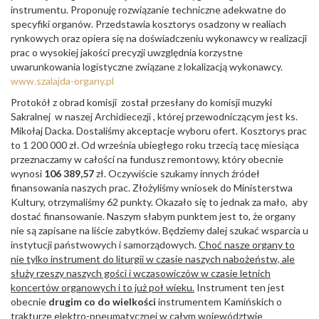
instrumentu. Proponuję rozwiązanie techniczne adekwatne do
specyfiki organów. Przedstawia kosztorys osadzony w realiach
rynkowych oraz opiera się na doświadczeniu wykonawcy w realizacji
prac o wysokiej jakości precyzji uwzględnia korzystne
uwarunkowania logistyczne związane z lokalizacją wykonawcy.
www.szalajda-organy.pl
Protokół z obrad komisji został przesłany do komisji muzyki
Sakralnej w naszej Archidiecezji , której przewodniczącym jest ks.
Mikołaj Dacka. Dostaliśmy akceptacje wyboru ofert. Kosztorys prac
to 1 200 000 zł. Od września ubiegłego roku trzecią tacę miesiąca
przeznaczamy w całości na fundusz remontowy, który obecnie
wynosi
106 389,57
zł. Oczywiście szukamy innych źródeł
finansowania naszych prac. Złożyliśmy wniosek do Ministerstwa
Kultury, otrzymaliśmy 62 punkty. Okazało się to jednak za mało, aby
dostać finansowanie. Naszym słabym punktem jest to, że organy
nie są zapisane na liście zabytków. Będziemy dalej szukać wsparcia u
instytucji państwowych i samorządowych.
Choć nasze organy to
nie tylko instrument do liturgii w czasie naszych nabożeństw, ale
służy rzeszy naszych gości i wczasowiczów w czasie letnich
koncertów organowych i to już poł wieku.
Instrument ten jest
obecnie
drugim co do wielkości
instrumentem Kamińskich o
trakturze elektro-pneumatycznej w całym województwie