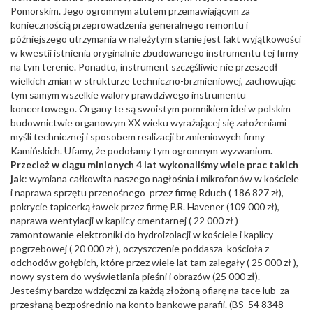
Pomorskim. Jego ogromnym atutem przemawiającym za
koniecznością przeprowadzenia generalnego remontu i
późniejszego utrzymania w należytym stanie jest fakt wyjątkowości
w kwestii istnienia oryginalnie zbudowanego instrumentu tej firmy
na tym terenie. Ponadto, instrument szczęśliwie nie przeszedł
wielkich zmian w strukturze techniczno-brzmieniowej, zachowując
tym samym wszelkie walory prawdziwego instrumentu
koncertowego. Organy te są swoistym pomnikiem idei w polskim
budownictwie organowym XX wieku wyrażającej się założeniami
myśli technicznej i sposobem realizacji brzmieniowych firmy
Kamińskich. Ufamy, że podołamy tym ogromnym wyzwaniom.
Przecież w ciągu minionych 4 lat wykonaliśmy wiele prac takich
jak
: wymiana całkowita naszego nagłośnia i mikrofonów w kościele
i naprawa sprzętu przenośnego przez firmę Rduch ( 186 827 zł),
pokrycie tapicerką ławek przez firmę P.R. Havener (109 000 zł),
naprawa wentylacji w kaplicy cmentarnej ( 22 000 zł )
zamontowanie elektroniki do hydroizolacji w kościele i kaplicy
pogrzebowej ( 20 000 zł ), oczyszczenie poddasza kościoła z
odchodów gołębich, które przez wiele lat tam zalegały ( 25 000 zł ),
nowy system do wyświetlania pieśni i obrazów (25 000 zł).
Jesteśmy bardzo wdzięczni za każdą złożoną ofiarę na tace lub za
przesłaną bezpośrednio na konto bankowe parafii. (BS 54 8348