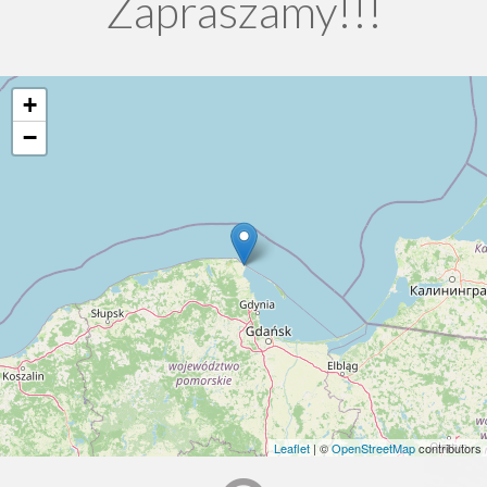
Zapraszamy!!!
+
−
Leaflet
| ©
OpenStreetMap
contributors