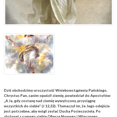
Dziś obchodzimy uroczystość Wniebowstąpienia Pańskiego.
Chrystus Pan, zanim opuścił ziemię, powiedział do Apostołów:
„A Ja, gdy zostanę nad ziemię wywyższony, przyciągnę
wszystkich do siebie” (J 12,32). Tłumaczył im, że Jego odejście
jest potrzebne, aby mógł zesłać Ducha Pocieszyciela. Po
złożonej z samego siebie Ofierze Nowego i Wiecznego