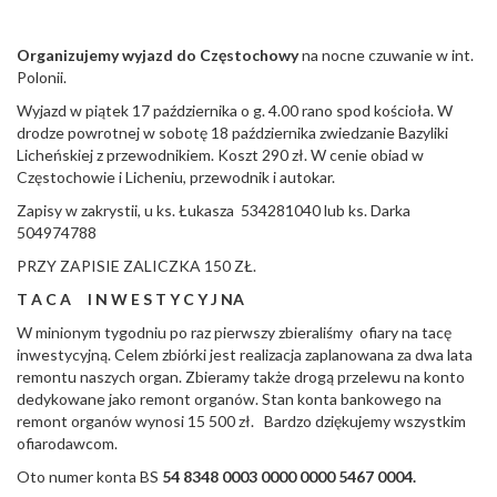
Organizujemy wyjazd do Częstochowy
na nocne czuwanie w int.
Polonii.
Wyjazd w piątek 17 października o g. 4.00 rano spod kościoła. W
drodze powrotnej w sobotę 18 października zwiedzanie Bazyliki
Licheńskiej z przewodnikiem. Koszt 290 zł. W cenie obiad w
Częstochowie i Licheniu, przewodnik i autokar.
Zapisy w zakrystii, u ks. Łukasza 534281040 lub ks. Darka
504974788
PRZY ZAPISIE ZALICZKA 150 ZŁ.
T A C A I N W E S T Y C Y J NA
W minionym tygodniu po raz pierwszy zbieraliśmy ofiary na tacę
inwestycyjną. Celem zbiórki jest realizacja zaplanowana za dwa lata
remontu naszych organ. Zbieramy także drogą przelewu na konto
dedykowane jako remont organów. Stan konta bankowego na
remont organów wynosi 15 500 zł. Bardzo dziękujemy wszystkim
ofiarodawcom.
Oto numer konta BS
54 8348 0003 0000 0000 5467 0004.