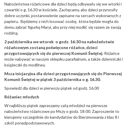
Nabożeństwa różańcowe dla dzieci będą odbywały się we wtorki i
czwartki o g. 16.30 w kościele. Zachęcamy, aby dzieci przynosiły
dobre uczynki, postanowienie zapisane na sercach wykonanych z
papieru. Będziemy z nich losować osobę, która będzie mogła do
domu zabrać figurkę Maryi, aby przy niej modlić się razem ze swoją
rodziną.
2 października we wtorek o godz. 16:30 na nabożeństwie
różańcowym zostaną poświęcone różańce, dzieci
przygotowujących się do pierwszej Komunii Świętej
. Różańce
może nabywać w naszym sklepiku parafialnym, a także dzienniczki i
książeczki do modlitwy.
Msza inicjacyjna dla dzieci przygotowujących się do Pierwszej
Komunii Świętej w piątek 3 października o g. 16.30.
Spowiedź dla dzieci w pierwszy piątek od godz. 16.00
Różaniec młodych
W najbliższy piątek zapraszamy całą młodzież na pierwsze
nabożeństwo różańcowe po Mszy o godz. 18:00. Zaproszenie to
kierujemy szczególnie do kandydatów do Bierzmowania z klas 8 i
szkół ponadpodstawowych.