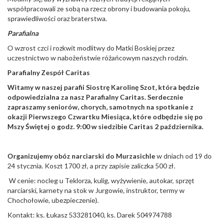
współpracowali ze sobą na rzecz obrony i budowania pokoju,
sprawiedliwości oraz braterstwa.
Parafialna
O wzrost czci i rozkwit modlitwy do Matki Boskiej przez
uczestnictwo w nabożeństwie różańcowym naszych rodzin.
Parafialny Zespół Caritas
Witamy w naszej parafii Siostrę Karolinę Szot, która będzie
odpowiedzialna za nasz Parafialny Caritas. Serdecznie
zapraszamy seniorów, chorych, samotnych na spotkanie z
okazji Pierwszego Czwartku Miesiąca, które odbędzie się po
Mszy Świętej o godz. 9:00 w siedzibie Caritas 2 października.
Organizujemy obóz narciarski do Murzasichle
w dniach od 19 do
24 stycznia. Koszt 1700 zł, a przy zapisie zaliczka 500 zł.
W cenie: nocleg u Teklorza, kulig, wyżywienie, autokar, sprzęt
narciarski, karnety na stok w Jurgowie, instruktor, termy w
Chochołowie, ubezpieczenie).
Kontakt: ks. Łukasz 533281040, ks. Darek 504974788