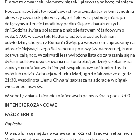
Pierwszy czwartek, pierwszy piątek i pierwszą sobotę miesiąca
Podczas nabożeństw różańcowych w przypadający w tym tygodniu
pierwszy czwartek, pierwszy piątek i pierwszą sobotę miesiąca
dołączymy intencje i modlitwy podkreślające charakter tych
dni.Godzina święta połączona z nabożeństwem różańcowym o
godz. 17:00 w czwartek. Nadto w piątek przed południem
odwiedzimy chorych z Komunia Świętą, a wieczorem zapraszamy na
adorację Najświętszego Sakramentu po mszy św. wieczornej, która
potrwa całą noc. W zakrystii jest wyłożona lista do zgłaszania się na
dyżur modlitewnego czuwania na konkretną godzinę. Czekamy na
zapis grup różańcowych i innych wspólnot czy też konkretnych
osób lub rodzin. Adoracja
w duchu Medjugorie
jak zawsze o godz.
21:30. Wspólnota „Jemu Chwała” zaprasza na adoracje w piątek
wieczór po mszy św.
W sobotę zmiana tajemnic różańcowych po mszy św. o godz. 9:00.
INTENCJE RÓŻAŃCOWE
PAŹDZIERNIK
Papieska
O współpracę między wyznawcami różnych tradycji religijnych
Módlmy się, aby wyznawcy różnych tradycji religijnych