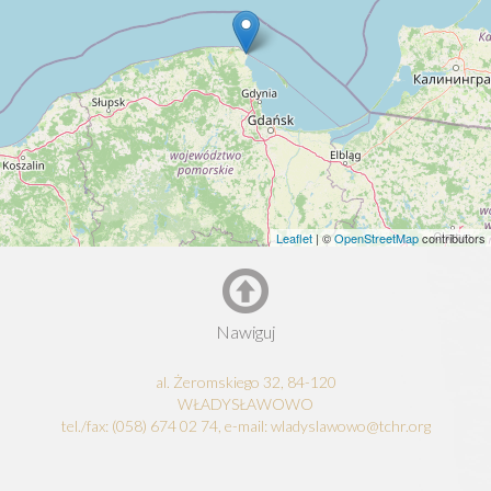
Leaflet
| ©
OpenStreetMap
contributors
Nawiguj
al. Żeromskiego 32, 84-120
WŁADYSŁAWOWO
tel./fax: (058) 674 02 74, e-mail: wladyslawowo@tchr.org