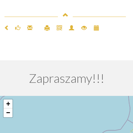
Zapraszamy!!!
+
−