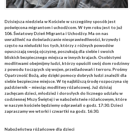
Dzisiejsza niedziela w Kościele w szczególny sposób jest
poświęcona migrantom i uchodźcom. W tym roku jest to już
106. Światowy Dzień Migranta i Uchodźcy. Ma on nas
uwrażliwić na doświadczanie niesprawiedliwości, krzywdy i
często na nieludzki los tych, którzy z różnych powodów
opuszczają swoją ojczyznę, poszukują dla siebie i swoich
bliskich bezpiecznego miejsca w innych krajach. Osobistymi
modlitwami obejmijmy ludzi, którzy opuścili swój dom rodzinny
z powodu toczących się wojen, prześladowań i terroru. Prośmy
Opatrzność Bożą, aby dzięki pomocy dobrych ludzi znaleźli dla
siebie bezpieczne miejsce. W tę najbliższą środę rozpoczyna się
październik – miesiąc modlitwy różańcowej. Już dzisiaj
zachęcam dzieci, młodzież i dorosłych do licznego udziału w
codziennej Mszy Świętej i w nabożeństwie różańcowym, które
w naszym kościele będziemy odprawiali o godz. 17:30. Dzieci
zapraszamy we wtorki i czwartki na godz. 16:30.
Nabożeństwa różańcowe dla dzieci