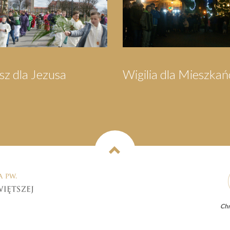
ców
Orszak Trzech Króli
Pielgrzym
Wejhero
Chr