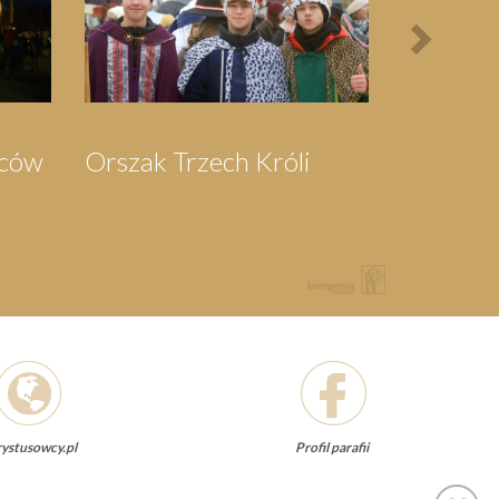
ka do
Pielgrzymka do
wa
Swarzewa
ystusowcy.pl
Profil parafii