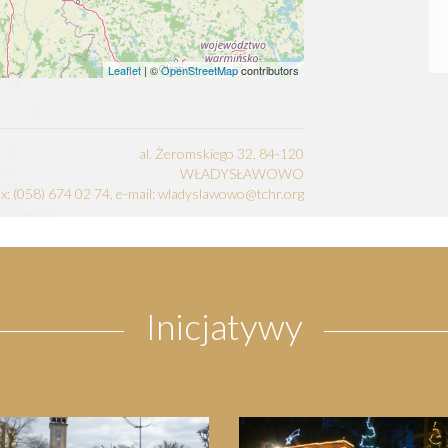
Leaflet
| ©
OpenStreetMap
contributors
al. Żeromskiego 32, 84-120
WŁADYSŁAWOWO
fax: (058) 674 02 74, e-mail: wladyslawowo@tchr.org
Inicjatywy