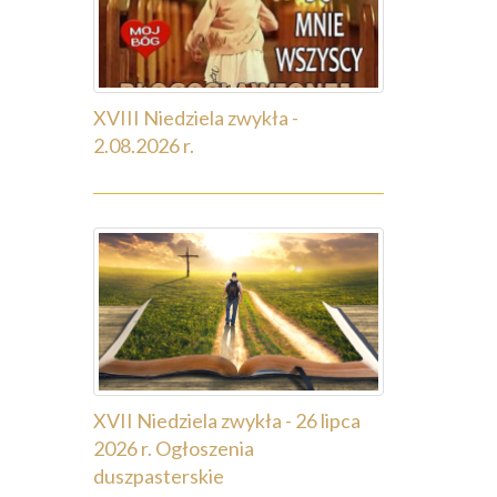
XVIII Niedziela zwykła -
2.08.2026 r.
XVII Niedziela zwykła - 26 lipca
2026 r. Ogłoszenia
duszpasterskie