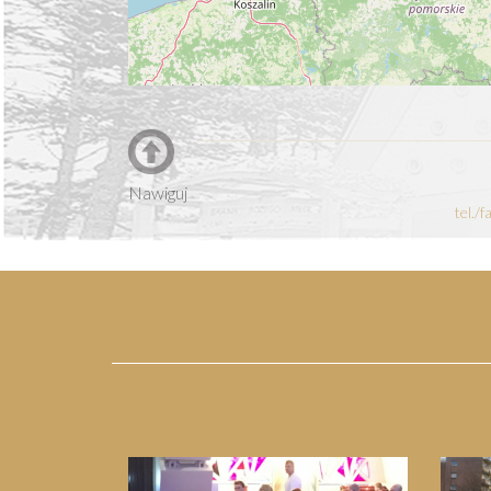
Nawiguj
tel./
Previous