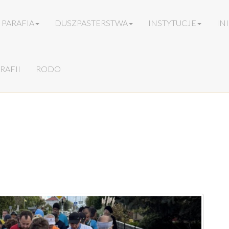
PARAFIA
DUSZPASTERSTWA
INSTYTUCJE
IN
RAFII
RODO