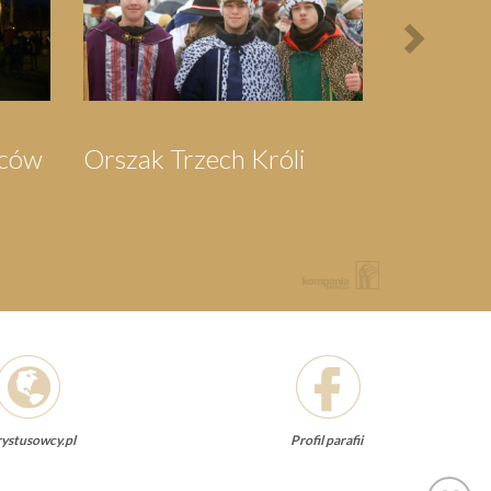
Pielgrzymka do
Pielgrzymka do
Wejherowa
Swarzewa
ystusowcy.pl
Profil parafii