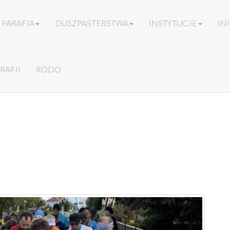
PARAFIA
DUSZPASTERSTWA
INSTYTUCJE
IN
RAFII
RODO