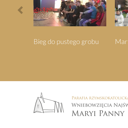
Marsz dla Jezusa
Wigilia dla