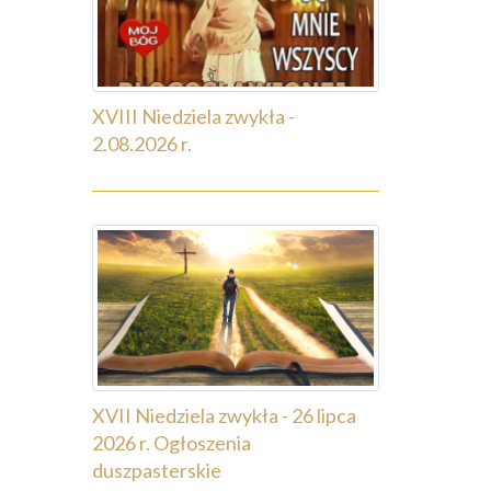
XVIII Niedziela zwykła -
2.08.2026 r.
XVII Niedziela zwykła - 26 lipca
2026 r. Ogłoszenia
duszpasterskie