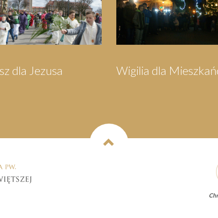
 Mieszkańców
Orszak Trzech Króli
Chr