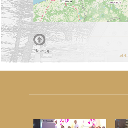
Nawiguj
tel./
Previous