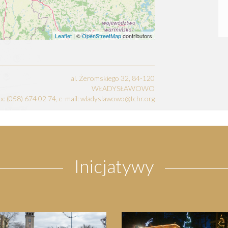
Leaflet
| ©
OpenStreetMap
contributors
al. Żeromskiego 32, 84-120
WŁADYSŁAWOWO
fax: (058) 674 02 74, e-mail: wladyslawowo@tchr.org
Inicjatywy