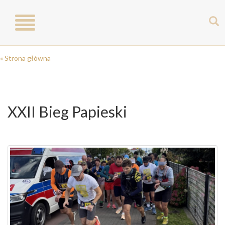
Toggle
navigation
« Strona główna
XXII Bieg Papieski