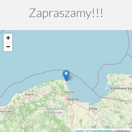
Zapraszamy!!!
+
−
Leaflet
| ©
OpenStreetMap
contributors