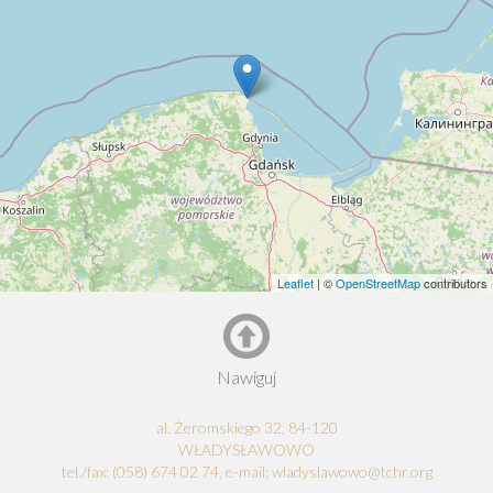
Leaflet
| ©
OpenStreetMap
contributors
Nawiguj
al. Żeromskiego 32, 84-120
WŁADYSŁAWOWO
tel./fax: (058) 674 02 74, e-mail: wladyslawowo@tchr.org