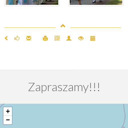
Zapraszamy!!!
+
−