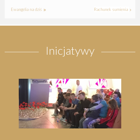
Ewangelia na dziś
Rachunek sumienia
Inicjatywy