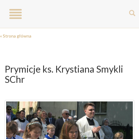
Toggle
navigation
« Strona główna
Prymicje ks. Krystiana Smykli
SChr