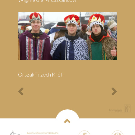
Bieg Papieski
XXII Pielgrzymi
Półmaraton - 1/3
Maraton Nordic Walking
- Rajd Rowerowy o
Memoriał Jana Pawła II