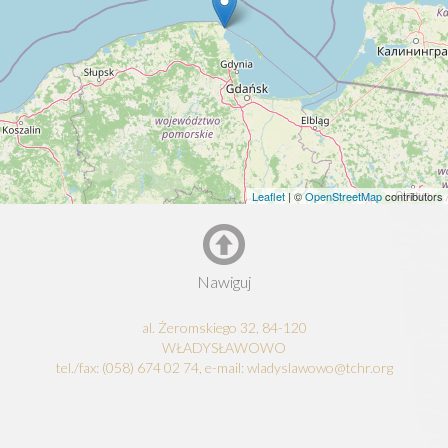
Leaflet
| ©
OpenStreetMap
contributors
Nawiguj
al. Żeromskiego 32, 84-120
WŁADYSŁAWOWO
tel./fax: (058) 674 02 74, e-mail: wladyslawowo@tchr.org