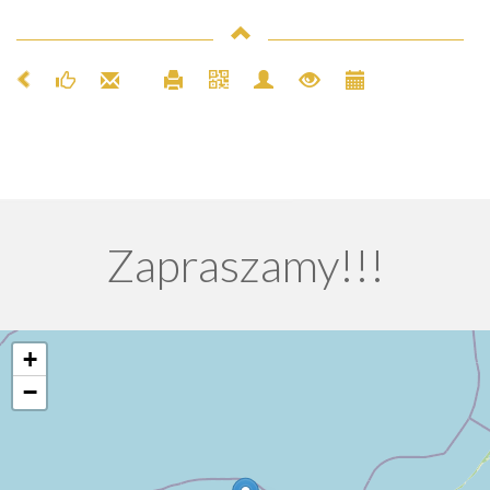
Zapraszamy!!!
+
−