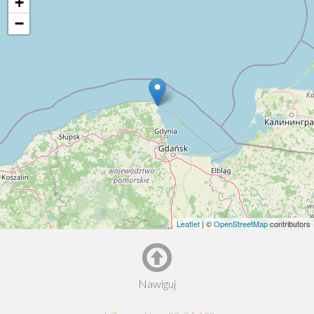
+
−
Leaflet
| ©
OpenStreetMap
contributors
Nawiguj