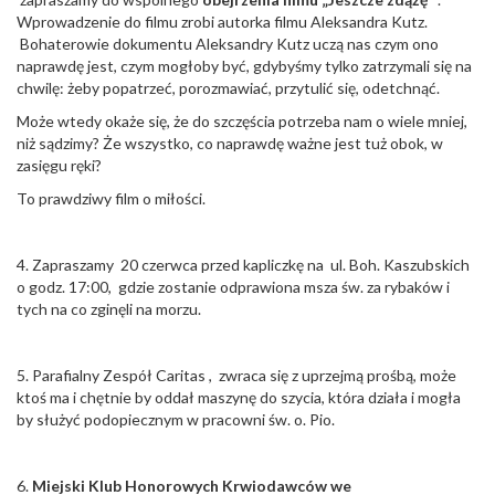
Wprowadzenie do filmu zrobi autorka filmu Aleksandra Kutz.
Bohaterowie dokumentu Aleksandry Kutz uczą nas czym ono
naprawdę jest, czym mogłoby być, gdybyśmy tylko zatrzymali się na
chwilę: żeby popatrzeć, porozmawiać, przytulić się, odetchnąć.
Może wtedy okaże się, że do szczęścia potrzeba nam o wiele mniej,
niż sądzimy? Że wszystko, co naprawdę ważne jest tuż obok, w
zasięgu ręki?
To prawdziwy film o miłości.
4. Zapraszamy 20 czerwca przed kapliczkę na ul. Boh. Kaszubskich
o godz. 17:00, gdzie zostanie odprawiona msza św. za rybaków i
tych na co zginęli na morzu.
5. Parafialny Zespół Caritas , zwraca się z uprzejmą prośbą, może
ktoś ma i chętnie by oddał maszynę do szycia, która działa i mogła
by służyć podopiecznym w pracowni św. o. Pio.
6.
Miejski Klub Honorowych Krwiodawców we