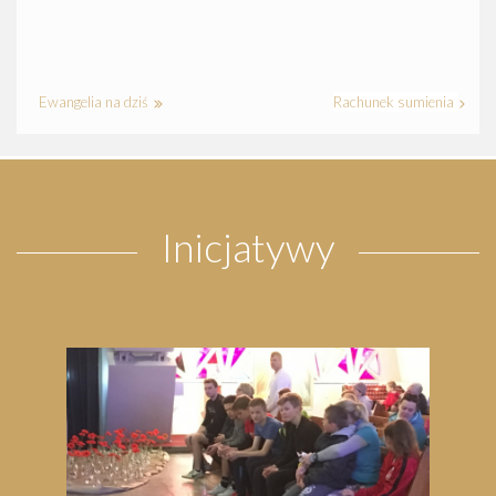
Ewangelia na dziś
Rachunek sumienia
Inicjatywy