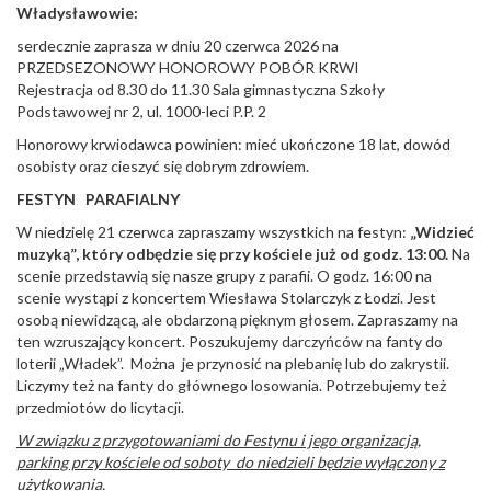
Władysławowie:
serdecznie zaprasza w dniu 20 czerwca 2026 na
PRZEDSEZONOWY HONOROWY POBÓR KRWI
Rejestracja od 8.30 do 11.30 Sala gimnastyczna Szkoły
Podstawowej nr 2, ul. 1000-leci P.P. 2
Honorowy krwiodawca powinien: mieć ukończone 18 lat, dowód
osobisty oraz cieszyć się dobrym zdrowiem.
FESTYN PARAFIALNY
W niedzielę 21 czerwca zapraszamy wszystkich na festyn:
„Widzieć
muzyką”, który odbędzie się przy kościele już od godz. 13:00.
Na
scenie przedstawią się nasze grupy z parafii. O godz. 16:00 na
scenie wystąpi z koncertem Wiesława Stolarczyk z Łodzi. Jest
osobą niewidzącą, ale obdarzoną pięknym głosem. Zapraszamy na
ten wzruszający koncert. Poszukujemy darczyńców na fanty do
loterii „Władek”. Można je przynosić na plebanię lub do zakrystii.
Liczymy też na fanty do głównego losowania. Potrzebujemy też
przedmiotów do licytacji.
W związku z przygotowaniami do Festynu i jego organizacją,
parking przy kościele od soboty do niedzieli będzie wyłączony z
użytkowania.