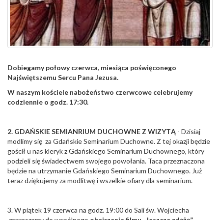
Dobiegamy połowy czerwca, miesiąca poświęconego
Najświętszemu Sercu Pana Jezusa.
W naszym kościele nabożeństwo czerwcowe celebrujemy
codziennie o godz. 17:30.
2. GDAŃSKIE SEMIANRIUM DUCHOWNE Z WIZYTĄ
- Dzisiaj
modlimy się za Gdańskie Seminarium Duchowne. Z tej okazji będzie
gościł u nas kleryk z Gdańskiego Seminarium Duchownego, który
podzieli się świadectwem swojego powołania. Taca przeznaczona
będzie na utrzymanie Gdańskiego Seminarium Duchownego. Już
teraz dziękujemy za modlitwę i wszelkie ofiary dla seminarium.
3. W piątek 19 czerwca na godz. 19:00 do Sali św. Wojciecha
zapraszamy do wspólnego
obejrzenia filmu „Jeszcze zdążę”
.