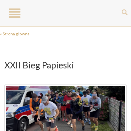
Toggle
navigation
« Strona główna
XXII Bieg Papieski