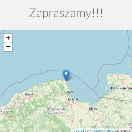
Zapraszamy!!!
+
−
Leaflet
| ©
OpenStreetMap
contributors