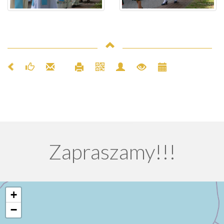
Zapraszamy!!!
+
−