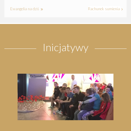
Ewangelia na dziś
Rachunek sumienia
Inicjatywy