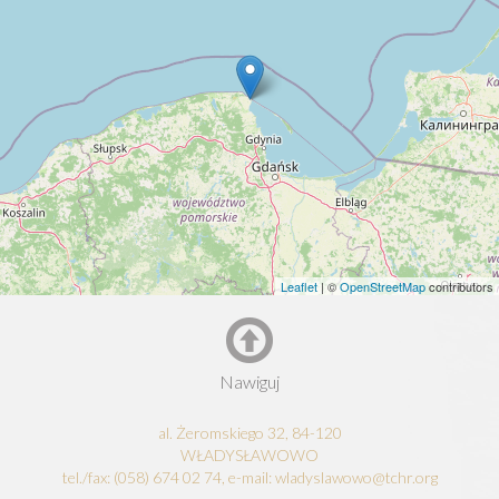
Leaflet
| ©
OpenStreetMap
contributors
Nawiguj
al. Żeromskiego 32, 84-120
WŁADYSŁAWOWO
tel./fax: (058) 674 02 74, e-mail: wladyslawowo@tchr.org