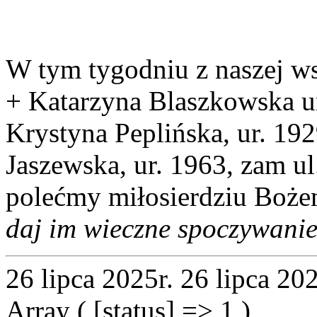
W tym tygodniu z naszej ws
+ Katarzyna Blaszkowska ur
Krystyna Peplińska, ur. 19
Jaszewska, ur. 1963, zam ul
polećmy miłosierdziu Boż
daj im wieczne spoczywan
26 lipca 2025r.
26 lipca 202
Array ( [status] => 1 )