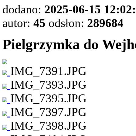
dodano:
2025-06-15 12:02
autor:
45
odsłon:
289684
Pielgrzymka do Wej
IMG_7391.JPG
IMG_7393.JPG
IMG_7395.JPG
IMG_7397.JPG
IMG_7398.JPG