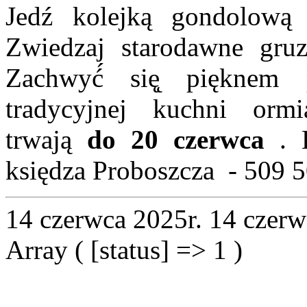
Jedź kolejką gondolową
Zwiedzaj starodawne gruzi
Zachwyć́ się̨ pięknem
tradycyjnej kuchni ormi
trwają
do 20 czerwca
. K
księdza Proboszcza - 509 
14 czerwca 2025r.
14 czerw
Array ( [status] => 1 )