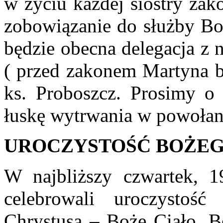
w życiu każdej siostry zak
zobowiązanie do służby Bog
będzie obecna delegacja z n
( przed zakonem Martyna by
ks. Proboszcz. Prosimy o 
łuskę wytrwania w powołan
UROCZYSTOŚĆ BOŻEG
W najbliższy czwartek, 1
celebrowali uroczystoś
Chrystusa – Boże Ciało. 