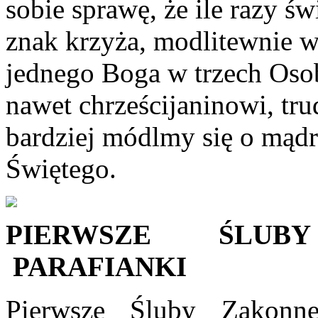
sobie sprawę, że ile razy 
znak krzyża, modlitewnie w
jednego Boga w trzech Osob
nawet chrześcijaninowi, tru
bardziej módlmy się o mądr
Świętego.
PIERWSZE ŚLUB
PARAFIANKI
Pierwsze Śluby Zakonn