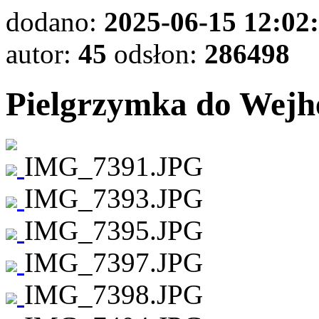
dodano:
2025-06-15 12:02
autor:
45
odsłon:
286498
Pielgrzymka do Wej
IMG_7391.JPG
IMG_7393.JPG
IMG_7395.JPG
IMG_7397.JPG
IMG_7398.JPG