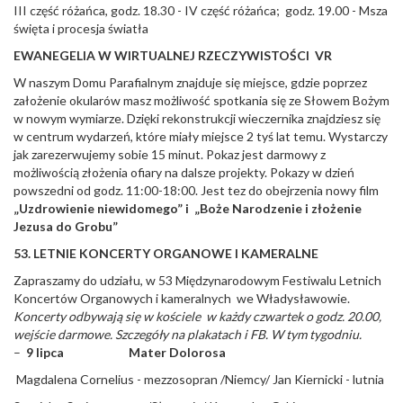
III część różańca, godz. 18.30 - IV część różańca; godz. 19.00 - Msza
święta i procesja światła
EWANEGELIA W WIRTUALNEJ RZECZYWISTOŚCI VR
W naszym Domu Parafialnym znajduje się miejsce, gdzie poprzez
założenie okularów masz możliwość spotkania się ze Słowem Bożym
w nowym wymiarze. Dzięki rekonstrukcji wieczernika znajdziesz się
w centrum wydarzeń, które miały miejsce 2 tyś lat temu. Wystarczy
jak zarezerwujemy sobie 15 minut. Pokaz jest darmowy z
możliwością złożenia ofiary na dalsze projekty. Pokazy w dzień
powszedni od godz. 11:00-18:00. Jest tez do obejrzenia nowy film
„Uzdrowienie niewidomego” i „Boże Narodzenie i złożenie
Jezusa do Grobu”
53. LETNIE KONCERTY ORGANOWE I KAMERALNE
Zapraszamy do udziału, w 53 Międzynarodowym Festiwalu Letnich
Koncertów Organowych i kameralnych we Władysławowie.
Koncerty odbywają się w kościele w każdy czwartek o godz. 20.00,
wejście darmowe. Szczegóły na plakatach i FB. W tym tygodniu.
–
9 lipca Mater Dolorosa
Magdalena Cornelius - mezzosopran /Niemcy/ Jan Kiernicki - lutnia