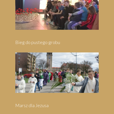
stego grobu
Jezusa