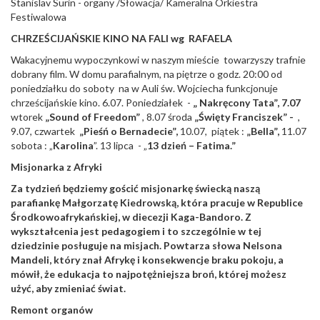
Stanislav Surin - organy /Słowacja/ Kameralna Orkiestra
Festiwalowa
CHRZEŚCIJAŃSKIE KINO NA FALI wg RAFAELA
Wakacyjnemu wypoczynkowi w naszym mieście towarzyszy trafnie
dobrany film. W domu parafialnym, na piętrze o godz. 20:00 od
poniedziałku do soboty na w Auli św. Wojciecha funkcjonuje
chrześcijańskie kino. 6.07. Poniedziałek -
„ Nakręcony Tata”, 7.07
wtorek
„Sound of Freedom”
, 8.07 środa
„Święty Franciszek” -
,
9.07, czwartek
„Pieśń o Bernadecie”,
10.07, piątek :
„Bella”,
11.07
sobota : „
Karolina
”. 13 lipca - „
13 dzień – Fatima.”
Misjonarka z Afryki
Za tydzień będziemy gościć misjonarkę świecką naszą
parafiankę Małgorzatę Kiedrowską, która pracuje w Republice
Środkowoafrykańskiej, w diecezji Kaga-Bandoro. Z
wykształcenia jest pedagogiem i to szczególnie w tej
dziedzinie posługuje na misjach. Powtarza słowa Nelsona
Mandeli, który znał Afrykę i konsekwencje braku pokoju, a
mówił, że edukacja to najpotężniejsza broń, której możesz
użyć, aby zmieniać świat.
Remont organów