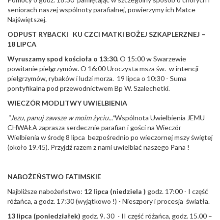
seniorach naszej wspólnoty parafialnej, powierzymy ich Matce
Najświętszej.
ODPUST RYBACKI KU CZCI MATKI BOŻEJ SZKAPLERZNEJ –
18 LIPCA
Wyruszamy spod kościoła o 13:30
. O 15:00 w Swarzewie
powitanie pielgrzymów. O 16:00 Uroczysta msza św. w intencji
pielgrzymów, rybaków i ludzi morza. 19 lipca o 10:30 - Suma
pontyfikalna pod przewodnictwem Bp W. Szalechetki.
WIECZÓR MODLITWY UWIELBIENIA
"Jezu, panuj zawsze w moim życiu..."
Wspólnota Uwielbienia JEMU
CHWAŁA zaprasza serdecznie parafian i gości na Wieczór
Wielbienia w środę 8 lipca bezpośrednio po wieczornej mszy świętej
(około 19.45). Przyjdź razem z nami uwielbiać naszego Pana !
NABOŻEŃSTWO FATIMSKIE
Najbliższe nabożeństwo:
12 lipca (niedziela )
godz. 17:00 - I część
różańca, a godz. 17:30 (wyjątkowo !) - Nieszpory i procesja światła.
13 lipca (poniedziałek)
godz. 9. 30 - II część różańca, godz. 15.00 –