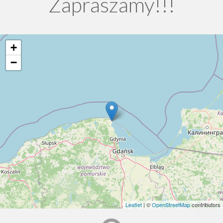
Zapraszamy!!!
+
−
Leaflet
| ©
OpenStreetMap
contributors