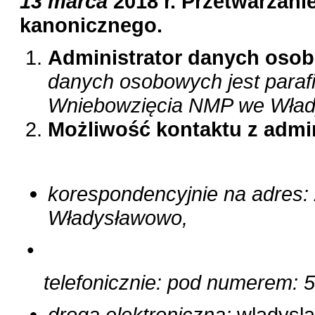
13 marca
2018 r. Przetwarzan
kanonicznego.
Administrator danych oso
danych osobowych jest paraf
Wniebowzięcia NMP we Wład
Możliwość kontaktu z admi
korespondencyjnie na adres:
Władysławowo,
•
telefonicznie: pod numerem: 
drogą elektroniczną:
wladysl