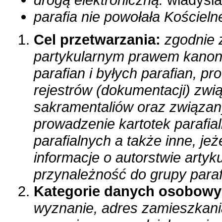
parafia nie powołała Kościel
Cel przetwarzania:
zgodnie
partykularnym prawem kano
parafian i byłych parafian, p
rejestrów
(dokumentacji) zwi
sakramentaliów oraz związa
prowadzenie kartotek parafia
parafialnych a także
inne, jeż
informacje o autorstwie artyk
przynależność do grupy parafi
Kategorie danych osobow
wyznanie, adres zamieszkan