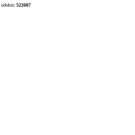
odsłon:
522607