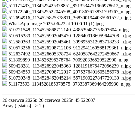
511171493_1134525425378851_8513534751966978612_n.jpg
511172240_1134525522045508_4001867613831793767_n.jpg
512694916_1134525825378811_3683001944035961572_n.jpg
WhatsApp Image 2025-06-22 at 19.00.11 (1).jpeg
510721548_1134525868712140_438539487753803604_n.jpg
510515389_1134525902045470_1286409186959644708_n.jpg
512580363_1134525992045461_3996955312983718233_n.jpg
510573256_1134526208712106_9122941160568179361_n.jpg
512637492_1134526695378724_6240587642272459667_n.jpg
511809899_1134526295378764_700920336529522990_n.jpg
509428281_1134526922045368_1281191675472056239_n.jpg
509434559_1134527098712017_2975376401605156978_n.jpg
510730348_1134528462045214_5571900227847729130_n.jpg
511173593_1134528185378575_3733387369464295930_n.jpg
26 czerwca 2025r.
26 czerwca 2025r.
45
522607
Array ( [status] => 1 )