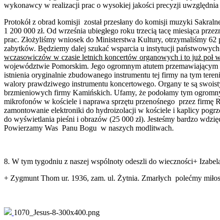
wykonawcy w realizacji prac o wysokiej jakości precyzji uwzględni
Protokół z obrad komisji został przesłany do komisji muzyki Sakraln
1 200 000 zł. Od września ubiegłego roku trzecią tacę miesiąca prz
prac. Złożyliśmy wniosek do Ministerstwa Kultury, otrzymaliśmy 62 p
zabytków. Będziemy dalej szukać wsparcia u instytucji państwowyc
wczasowiczów w czasie letnich koncertów organowych i to już poł w
województwie Pomorskim. Jego ogromnym atutem przemawiającym za k
istnienia oryginalnie zbudowanego instrumentu tej firmy na tym tere
walory prawdziwego instrumentu koncertowego. Organy te są swoist
brzmieniowych firmy Kamińskich. Ufamy, że podołamy tym ogro
mikrofonów w kościele i naprawa sprzętu przenośnego przez firmę Rdu
zamontowanie elektroniki do hydroizolacji w kościele i kaplicy pogrz
do wyświetlania pieśni i obrazów (25 000 zł). Jesteśmy bardzo wdzi
Powierzamy Was Panu Bogu w naszych modlitwach.
8. W tym tygodniu z naszej wspólnoty odeszli do wieczności+ Izabe
+ Zygmunt Thom ur. 1936, zam. ul. Żytnia. Zmarłych polećmy miło
1070_Jesus-8-300x400.png