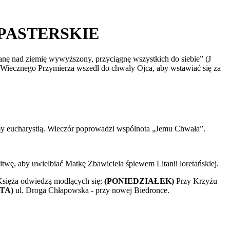
SZPASTERSKIE
anę nad ziemię wywyższony, przyciągnę wszystkich do siebie” (J
 i Wiecznego Przymierza wszedł do chwały Ojca, aby wstawiać się za
my eucharystią. Wieczór poprowadzi wspólnota „Jemu Chwała”.
ę, aby uwielbiać Matkę Zbawiciela śpiewem Litanii loretańskiej.
 Księża odwiedzą modlących się:
(PONIEDZIAŁEK)
Przy Krzyżu
TA)
ul. Droga Chłapowska - przy nowej Biedronce.