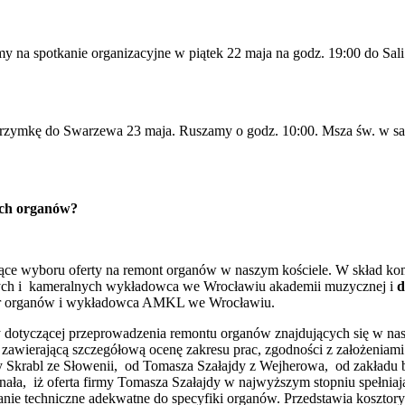
y na spotkanie organizacyjne w piątek 22 maja na godz. 19:00 do Sali 
rzymkę do Swarzewa 23 maja. Ruszamy o godz. 10:00. Msza św. w sank
ych organów?
zące wyboru oferty na remont organów w naszym kościele. W skład ko
ych i kameralnych wykładowca we Wrocławiu akademii muzycznej i
d
rator organów i wykładowca AMKL we Wrocławiu.
y dotyczącej przeprowadzenia remontu organów znajdujących się w nasz
zawierającą szczegółową ocenę zakresu prac, zgodności z założeniami
y Skrabl ze Słowenii, od Tomasza Szałajdy z Wejherowa, od zakład
ła, iż oferta firmy Tomasza Szałajdy w najwyższym stopniu spełniają 
anie techniczne adekwatne do specyfiki organów. Przedstawia kosztory