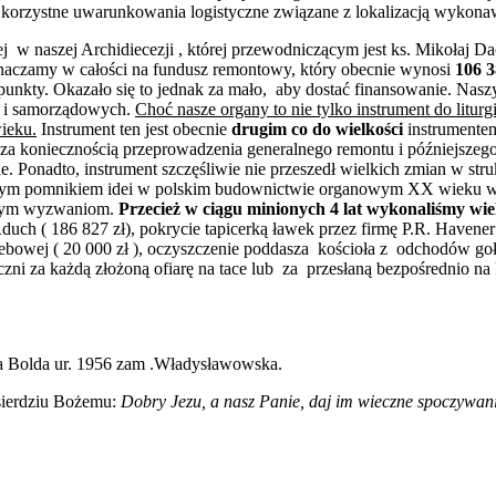
a korzystne uwarunkowania logistyczne związane z lokalizacją wykon
ej w naszej Archidiecezji , której przewodniczącym jest ks. Mikołaj Da
eznaczamy w całości na fundusz remontowy, który obecnie wynosi
106 3
unkty. Okazało się to jednak za mało, aby dostać finansowanie. Naszym
h i samorządowych.
Choć nasze organy to nie tylko instrument do liturg
ieku.
Instrument ten jest obecnie
drugim co do wielkości
instrumentem
oniecznością przeprowadzenia generalnego remontu i późniejszego u
nie. Ponadto, instrument szczęśliwie nie przeszedł wielkich zmian w 
ym pomnikiem idei w polskim budownictwie organowym XX wieku wyraża
mnym wyzwaniom.
Przecież w ciągu minionych 4 lat wykonaliśmy wiel
ch ( 186 827 zł), pokrycie tapicerką ławek przez firmę P.R. Havener 
ebowej ( 20 000 zł ), oczyszczenie poddasza kościoła z odchodów gołęb
ęczni za każdą złożoną ofiarę na tace lub za przesłaną bezpośrednio
la Bolda ur. 1956 zam .Władysławowska.
sierdziu Bożemu:
Dobry Jezu, a nasz Panie, daj im wieczne spoczywa