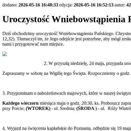
dodano:
2026-05-16 16:48:33
edycja:
2026-05-16 16:52:13
autor:
42
Uroczystość Wniebowstąpien
Dziś obchodzimy uroczystość Wniebowstąpienia Pańskiego. Chrystus 
12,32). Tłumaczył im, że Jego odejście jest potrzebne, aby mógł ze
nami i przygotować nam miejsce.
2. W przyszłą niedzielę, 24 maja, przypada ur
Zapraszamy w sobotę na Wigilię tego Święta. Rozpoczniemy o godz.
3. Przypominam o nabożeństwach majowych, które w naszej świątyni
Każdego wieczoru
miesiąca maja o godz. 20:30, ks. Proboszcz zapr
przy Porcie;
(WTOREK) -
ul. Średnia;
(ŚRODA ) -
ul. Róży Wiatr
4. Wyjazd na święcenia kapłańskie do Poznania, odbędzie się 19 maja