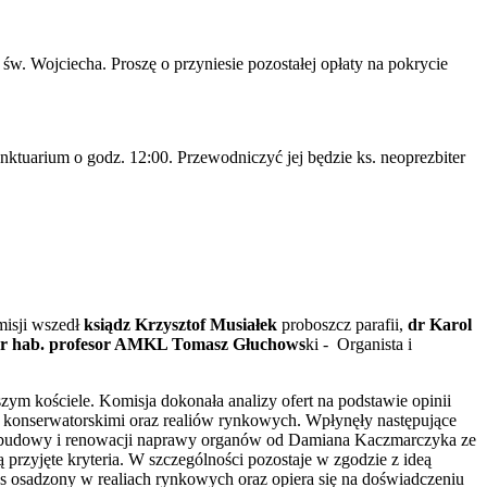
św. Wojciecha. Proszę o przyniesie pozostałej opłaty na pokrycie
tuarium o godz. 12:00. Przewodniczyć jej będzie ks. neoprezbiter
misji wszedł
ksiądz Krzysztof Musiałek
proboszcz parafii,
dr Karol
r hab. profesor AMKL Tomasz Głuchows
ki - Organista i
ym kościele. Komisja dokonała analizy ofert na podstawie opinii
 konserwatorskimi oraz realiów rynkowych. Wpłynęły następujące
u budowy i renowacji naprawy organów od Damiana Kaczmarczyka ze
przyjęte kryteria. W szczególności pozostaje w zgodzie z ideą
s osadzony w realiach rynkowych oraz opiera się na doświadczeniu