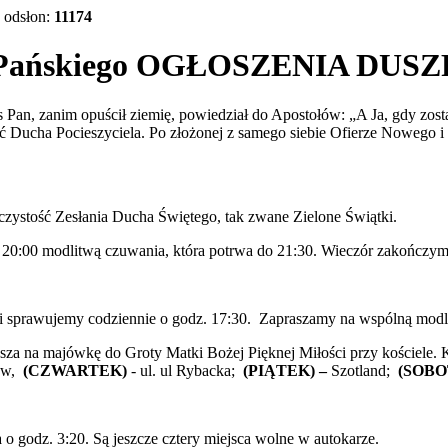
odsłon:
11174
ia Pańskiego OGŁOSZENIA DU
Pan, zanim opuścił ziemię, powiedział do Apostołów: „A Ja, gdy zost
słać Ducha Pocieszyciela. Po złożonej z samego siebie Ofierze Nowego
oczystość Zesłania Ducha Świętego, tak zwane Zielone Świątki.
 20:00 modlitwą czuwania, która potrwa do 21:30. Wieczór zakończy
 sprawujemy codziennie o godz. 17:30. Zapraszamy na wspólną modlitw
asza na majówkę do Groty Matki Bożej Pięknej Miłości przy kościele.
ów,
(CZWARTEK)
- ul. ul Rybacka;
(PIĄTEK) –
Szotland;
(SOBO
 o godz. 3:20. Są jeszcze cztery miejsca wolne w autokarze.