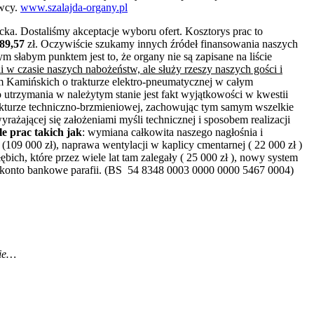
awcy.
www.szalajda-organy.pl
cka. Dostaliśmy akceptacje wyboru ofert. Kosztorys prac to
89,57
zł. Oczywiście szukamy innych źródeł finansowania naszych
 słabym punktem jest to, że organy nie są zapisane na liście
ii w czasie naszych nabożeństw, ale służy rzeszy naszych gości i
 Kamińskich o trakturze elektro-pneumatycznej w całym
trzymania w należytym stanie jest fakt wyjątkowości w kwestii
strukturze techniczno-brzmieniowej, zachowując tym samym wszelkie
jącej się założeniami myśli technicznej i sposobem realizacji
e prac takich jak
: wymiana całkowita naszego nagłośnia i
(109 000 zł), naprawa wentylacji w kaplicy cmentarnej ( 22 000 zł )
ich, które przez wiele lat tam zalegały ( 25 000 zł ), nowy system
 na konto bankowe parafii. (BS 54 8348 0003 0000 0000 5467 0004)
nie…