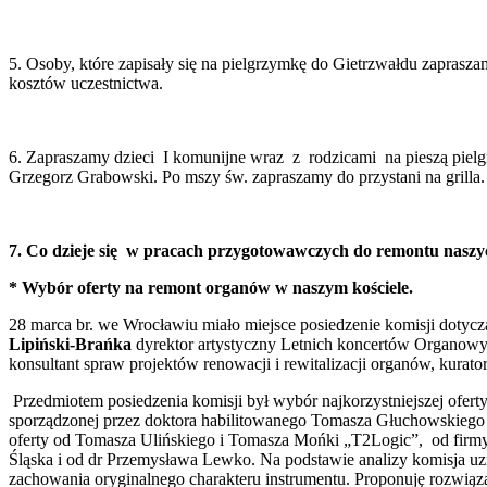
5. Osoby, które zapisały się na pielgrzymkę do Gietrzwałdu zapraszam
kosztów uczestnictwa.
6. Zapraszamy dzieci I komunijne wraz z rodzicami na pieszą pielg
Grzegorz Grabowski. Po mszy św. zapraszamy do przystani na grilla.
7. Co dzieje się w pracach przygotowawczych do remontu nasz
* Wybór oferty na remont organów w naszym kościele.
28 marca br. we Wrocławiu miało miejsce posiedzenie komisji dotyc
Lipiński-Brańka
dyrektor artystyczny Letnich koncertów Organow
konsultant spraw projektów renowacji i rewitalizacji organów, ku
Przedmiotem posiedzenia komisji był wybór najkorzystniejszej ofert
sporządzonej przez doktora habilitowanego Tomasza Głuchowskiego 
oferty od Tomasza Ulińskiego i Tomasza Mońki „T2Logic”, od firm
Śląska i od dr Przemysława Lewko. Na podstawie analizy komisja uzna
zachowania oryginalnego charakteru instrumentu. Proponuję rozwiąz