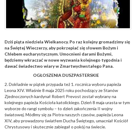
Dziś piąta niedziela Wielkanocy. Po raz kolejny gromadzimy się
na Świętej Wieczerzy, aby pokrzepiać się słowem Bożym i
Chlebem eucharystycznym. Umocnieni darami Bożymi,
będziemy wkraczać w nowe wyzwania kolejnego tygodnia i
dawać świadectwo wiary w Zmartwychwstałego Pana.
OGŁOSZENIA DUSZPASTERSKIE
2. Dokładnie w piątek przypada też 1. rocznica wyboru papieża
Leona XIV. Właśnie 8 maja 2025 roku pochodzący ze Stanów
Zjednoczonych kardynał Robert Prevost został wybrany na
kolejnego papieża Kościoła katolickiego. Dzień 8 maja urasta w tym
wyborze do rangi symbolu – to dzień zakończenia II wojny
światowej. Módlmy się za Piotra naszych czasów, papieża Leona
XIV, aby prowadzony światłem Ducha Świętego, umacniał Kościół
Chrystusowy i skutecznie zabiegał o pokój na świecie.