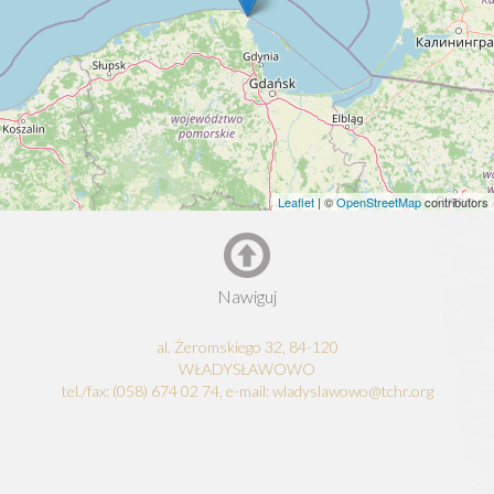
Leaflet
| ©
OpenStreetMap
contributors
Nawiguj
al. Żeromskiego 32, 84-120
WŁADYSŁAWOWO
tel./fax: (058) 674 02 74, e-mail: wladyslawowo@tchr.org