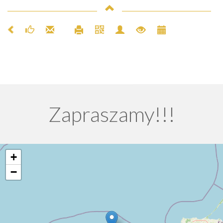
Zapraszamy!!!
+
−