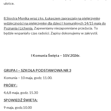
ulotce.
8.Siostra Monika wraz z ks. Łukaszem zapraszają na pielgrzymkę
wdzięczności na pielgrzymkę dla dzieci I komunijnych 14/15 maja do
Poznania i Lichenia.
Zapewniamy niezapomniane przeżycia. To
będzie wspaniały czas radości. Zapisy dokonujemy w zakrystii.
I Komunia Święta – 10.V.2026r.
GRUPA I – SZKOŁA PODSTAWOWA NR 3
Komunia – 10 maja, godz. 11.00.
PRÓBY :
4,6,8 maja, godz. 15.30
SPOWIEDŹ ŚWIĘTA:
9 maja, godz.10.00