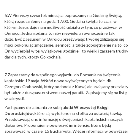
6.W Pierwszy czwartek miesiąca zapraszamy na Godzinę Świętą,
którą rozpoczniemy na godz. 17:00. Godzina święta to czas, w
którym Jezus daje nam możliwość udziału w tym, co przeżywał w
Ogrójcu. Jedna godzina to niby niewiele, a równocześnie tak
dużo. Być z Jezusem w Ogrójcu przeżywając trwogę zbliżającej się
męki, pokonując zmęczenie, senność, a także zobojętnienie na to, co
On wycierpiał w tej wyjątkowej godzinie- to wielki i zarazem trudny
dar dla tych, którzy Go kochają.
7.Zapraszamy do wspólnego wyjazdu do Poznania na święcenia
kapłańskie 19 maja. Wśród nowo wyświęconych będzie dk.
Grzegorz Grabowski, który pochodzi z Karwi, ale związany przez laty
był także z duszpasterstwem naszej parafii. Zapisujemy się na listę
w zakrystii.
Zachęcamy do zabrania ze sobą ulotki
Wieczystej Księgi
Dobrodziejów,
które są wyłożone na stoliku za ostatnią ławką.
Przedstawiają one informację o święceniach kapłańskich naszych
diakonów. Proponujemy powierzyć im intencje, które będą
sprawować w czasie 15 Eucharystii. Więcej informacji w powyższej