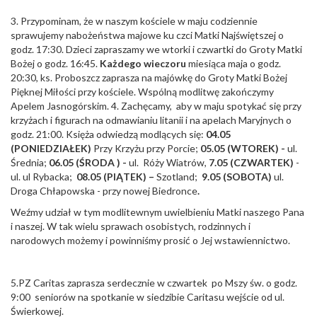
3. Przypominam, że w naszym kościele w maju codziennie
sprawujemy nabożeństwa majowe ku czci Matki Najświętszej o
godz. 17:30. Dzieci zapraszamy we wtorki i czwartki do Groty Matki
Bożej o godz. 16:45.
Każdego wieczoru
miesiąca maja o godz.
20:30, ks. Proboszcz zaprasza na majówkę do Groty Matki Bożej
Pięknej Miłości przy kościele. Wspólną modlitwę zakończymy
Apelem Jasnogórskim. 4. Zachęcamy, aby w maju spotykać się przy
krzyżach i figurach na odmawianiu litanii i na apelach Maryjnych o
godz. 21:00. Księża odwiedzą modlących się:
04.05
(PONIEDZIAŁEK)
Przy Krzyżu przy Porcie;
05.05 (WTOREK) -
ul.
Średnia;
06.05 (ŚRODA ) -
ul. Róży Wiatrów,
7.05 (CZWARTEK)
-
ul. ul Rybacka;
08.05 (PIĄTEK) –
Szotland;
9.05 (SOBOTA)
ul.
Droga Chłapowska - przy nowej Biedronce
.
Weźmy udział w tym modlitewnym uwielbieniu Matki naszego Pana
i naszej. W tak wielu sprawach osobistych, rodzinnych i
narodowych możemy i powinniśmy prosić o Jej wstawiennictwo.
5.PZ Caritas zaprasza serdecznie w czwartek po Mszy św. o godz.
9:00 seniorów na spotkanie w siedzibie Caritasu wejście od ul.
Świerkowej.