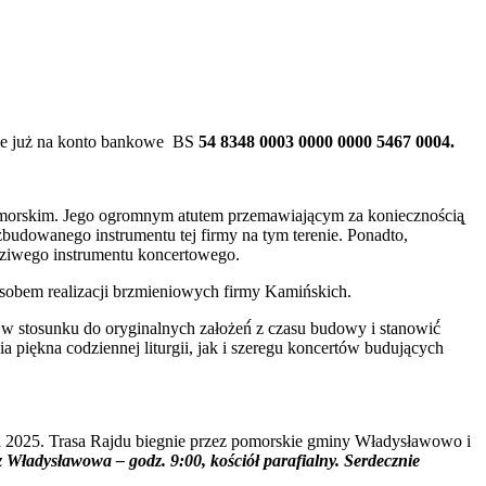
cane już na konto bankowe BS
54 8348 0003 0000 0000 5467 0004.
 Pomorskim. Jego ogromnym atutem przemawiającym za koniecznością̨
zbudowanego instrumentu tej firmy na tym terenie. Ponadto,
dziwego instrumentu koncertowego.
sobem realizacji brzmieniowych firmy Kamińskich.
 stosunku do oryginalnych założeń́ z czasu budowy i stanowić́
̨kna codziennej liturgii, jak i szeregu koncertów budujących
a 2025. Trasa Rajdu biegnie przez pomorskie gminy Władysławowo i
z Władysławowa – godz. 9:00, kościół parafialny. Serdecznie