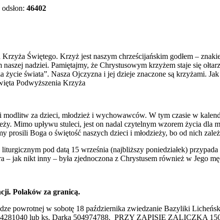
odsłon:
46402
a Krzyża Świętego. Krzyż jest naszym chrześcijańskim godłem – znaki
naszej nadziei. Pamiętajmy, że Chrystusowym krzyżem staje się ołtarz
 życie świata”. Nasza Ojczyzna i jej dzieje znaczone są krzyżami. Ja
 święta Podwyższenia Krzyża
i modlitw za dzieci, młodzież i wychowawców. W tym czasie w kalenda
ieży. Mimo upływu stuleci, jest on nadal czytelnym wzorem życia dla
 prosili Boga o świętość naszych dzieci i młodzieży, bo od nich zależ
iturgicznym pod datą 15 września (najbliższy poniedziałek) przypada
a – jak nikt inny – była zjednoczona z Chrystusem również w Jego męce
cji. Polaków za granicą.
odze powrotnej w sobotę 18 października zwiedzanie Bazyliki Licheńs
asza 534281040 lub ks. Darka 504974788. PRZY ZAPISIE ZALICZKA 15