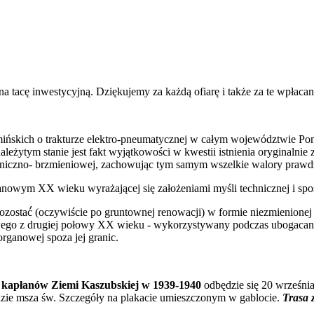
 na tacę inwestycyjną. Dziękujemy za każdą ofiarę i także za te wpła
Kamińskich o trakturze elektro-pneumatycznej w całym województwie
eżytym stanie jest fakt wyjątkowości w kwestii istnienia oryginalnie 
techniczno- brzmieniowej, zachowując tym samym wszelkie walory praw
nowym XX wieku wyrażającej się założeniami myśli technicznej i spo
ostać́ (oczywiście po gruntownej renowacji) w formie niezmienionej w
 z drugiej połowy XX wieku - wykorzystywany podczas ubogacania pie
rganowej spoza jej granic.
apłanów Ziemi Kaszubskiej w
1939-1940
odbędzie się 20 wrześni
dzie msza św. Szczegóły na plakacie umieszczonym w gablocie.
Trasa 