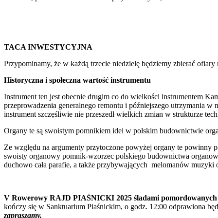
TACA INWESTYCYJNA
Przypominamy, że w każdą trzecie niedzielę będziemy zbierać ofiary
Historyczna i społeczna wartość instrumentu
Instrument ten jest obecnie drugim co do wielkości instrumentem 
przeprowadzenia generalnego remontu i późniejszego utrzymania w nal
instrument szczęśliwie nie przeszedł wielkich zmian w strukturze 
Organy te są swoistym pomnikiem idei w polskim budownictwie orga
Ze względu na argumenty przytoczone powyżej organy te powinny poz
swoisty organowy pomnik-wzorzec polskiego budownictwa organowego
duchowo cała parafie, a także przybywających melomanów muzyki o
V Rowerowy RAJD PIAŚNICKI 2025 śladami pomordowanych k
kończy się w Sanktuarium Piaśnickim, o godz. 12:00 odprawiona bę
zapraszamy.