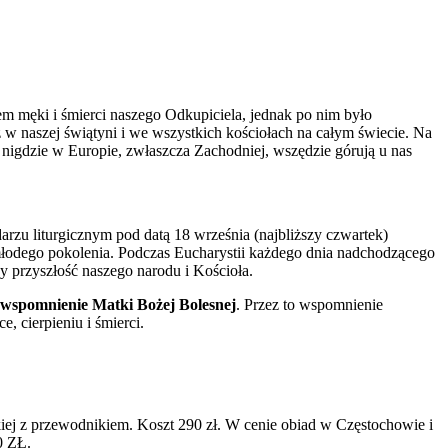
em męki i śmierci naszego Odkupiciela, jednak po nim było
 w naszej świątyni i we wszystkich kościołach na całym świecie. Na
k nigdzie w Europie, zwłaszcza Zachodniej, wszędzie górują u nas
rzu liturgicznym pod datą 18 września (najbliższy czwartek)
 młodego pokolenia. Podczas Eucharystii każdego dnia nadchodzącego
y przyszłość naszego narodu i Kościoła.
wspomnienie Matki Bożej Bolesnej
. Przez to wspomnienie
, cierpieniu i śmierci.
kiej z przewodnikiem. Koszt 290 zł. W cenie obiad w Częstochowie i
0 ZŁ.