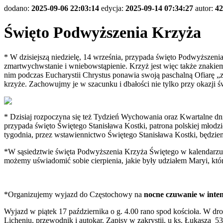
dodano:
2025-09-06 22:03:14
edycja:
2025-09-14 07:34:27
autor:
42
Święto Podwyższenia Krzyża
* W dzisiejszą niedzielę, 14 września, przypada święto Podwyższeni
zmartwychwstanie i wniebowstąpienie. Krzyż jest więc także znakiem 
nim podczas Eucharystii Chrystus ponawia swoją paschalną Ofiarę „za
krzyże. Zachowujmy je w szacunku i dbałości nie tylko przy okazji
* Dzisiaj rozpoczyna się też Tydzień Wychowania oraz Kwartalne dn
przypada święto Świętego Stanisława Kostki, patrona polskiej młodz
tygodnia, przez wstawiennictwo Świętego Stanisława Kostki, będziemy
*W sąsiedztwie święta Podwyższenia Krzyża Świętego w kalendarzu l
możemy uświadomić sobie cierpienia, jakie były udziałem Maryi, któr
*Organizujemy wyjazd do Częstochowy na
nocne czuwanie w inten
Wyjazd w piątek 17 października o g. 4.00 rano spod kościoła. W dr
Licheniu, przewodnik i autokar. Zapisy w zakrystii, u ks. Łuk