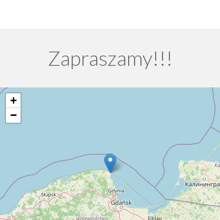
Zapraszamy!!!
+
−