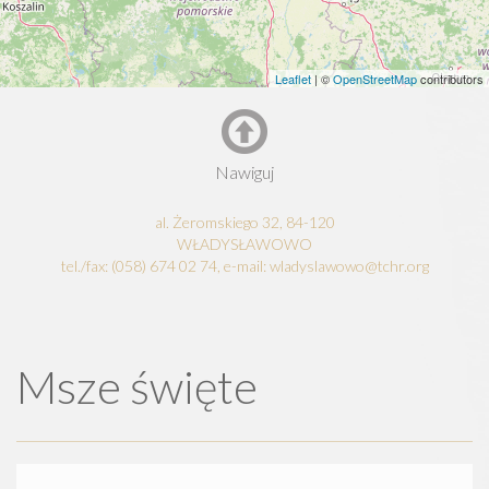
Leaflet
| ©
OpenStreetMap
contributors
Nawiguj
al. Żeromskiego 32, 84-120
WŁADYSŁAWOWO
tel./fax: (058) 674 02 74, e-mail: wladyslawowo@tchr.org
Msze święte