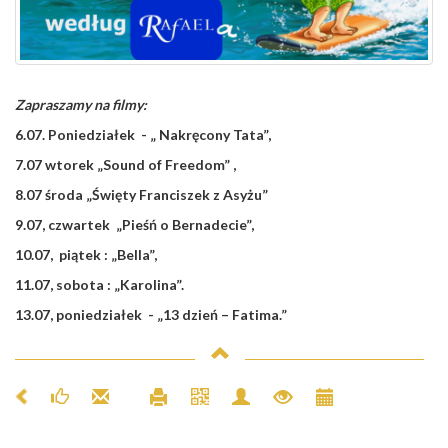
Zapraszamy na filmy:
6.07
. Poniedziałek -
„ Nakręcony Tata”,
7.07
wtorek
„Sound of Freedom”
,
8.07
środa
„Święty Franciszek z Asyżu”
9.07
, czwartek
„Pieśń o Bernadecie”,
10.07
, piątek :
„Bella”,
11.07
, sobota : „
Karolina
”.
13.07
, poniedziałek - „
13 dzień – Fatima.”