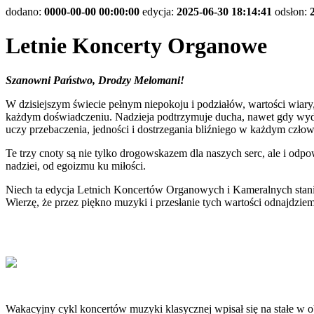
dodano:
0000-00-00 00:00:00
edycja:
2025-06-30 18:14:41
odsłon:
Letnie Koncerty Organowe
Szanowni Państwo, Drodzy Melomani!
W dzisiejszym świecie pełnym niepokoju i podziałów, wartości wiary,
każdym doświadczeniu. Nadzieja podtrzymuje ducha, nawet gdy wydaje 
uczy przebaczenia, jedności i dostrzegania bliźniego w każdym człow
Te trzy cnoty są nie tylko drogowskazem dla naszych serc, ale i od
nadziei, od egoizmu ku miłości.
Niech ta edycja Letnich Koncertów Organowych i Kameralnych stanie s
Wierzę, że przez piękno muzyki i przesłanie tych wartości odnajdzie
Wakacyjny cykl koncertów muzyki klasycznej wpisał się na stałe w 