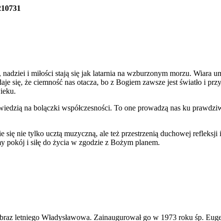
210731
 nadziei i miłości stają się jak latarnia na wzburzonym morzu. Wiara 
się, że ciemność nas otacza, bo z Bogiem zawsze jest światło i przysz
ieku.
powiedzią na bolączki współczesności. To one prowadzą nas ku prawdzi
ię nie tylko ucztą muzyczną, ale też przestrzenią duchowej refleksji 
my pokój i siłę do życia w zgodzie z Bożym planem.
obraz letniego Władysławowa. Zainaugurował go w 1973 roku śp. Euge