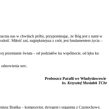
umacnia nas w chwilach próby, przypominając, że Bóg jest z nami w
łość. Miłość zaś, najpiękniejsza z cnót, jest fundamentem życia –
wej przemianie świata – od podziałów ku wspólnocie, od lęku ku
i odnowienia serc.
Proboszcz Parafii we Władysławowie
ks. Krzysztof Musiałek TChr
niusz Brańka – kompozytor, dyrygent i organista z Częstochowy.