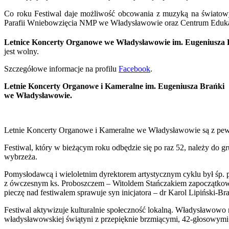
Co roku Festiwal daje możliwość obcowania z muzyką na światow
Parafii Wniebowzięcia NMP we Władysławowie oraz Centrum Eduka
Letnice Koncerty Organowe we Władysławowie im. Eugeniusza B
jest wolny.
Szczegółowe informacje na profilu
Facebook
.
Letnie Koncerty Organowe i Kameralne im. Eugeniusza Brańki
we Władysławowie.
Letnie Koncerty Organowe i Kameralne we Władysławowie są z pe
Festiwal, który w bieżącym roku odbędzie się po raz 52, należy do 
wybrzeża.
Pomysłodawcą i wieloletnim dyrektorem artystycznym cyklu był śp. 
z ówczesnym ks. Proboszczem – Witoldem Stańczakiem zapoczątkowa
pieczę nad festiwalem sprawuje syn inicjatora – dr Karol Lipiński-Br
Festiwal aktywizuje kulturalnie społeczność lokalną. Władysławowo 
władysławowskiej świątyni z przepięknie brzmiącymi, 42-głosowym