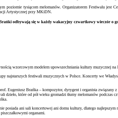
ym poziomie tysiącom melomanów. Organizatorem Festiwalu jest Cen
cji Artystycznej przy MKiDN.
rańki odbywają się w każdy wakacyjny czwartkowy wieczór o go
wnością wzorcowym modelem upowszechniania kultury muzycznej na
grupy najstarszych festiwali muzycznych w Polsce. Koncerty we Władys
prof. Eugeniusz Brańka – kompozytor, dyrygent i organista związany 
li dzieło, które od pół wieku gromadzi tłumy melomanów podczas cz
ańka.
nie posiada ani sali koncertowej ani domu kultury, dlatego najlepszy
i piszczałkowymi organami.