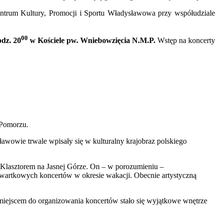
trum Kultury, Promocji i Sportu Władysławowa przy współudziale
00
dz. 20
w Kościele pw. Wniebowzięcia N.M.P.
Wstęp na koncerty
 Pomorzu.
ławowie trwale wpisały się w kulturalny krajobraz polskiego
z Klasztorem na Jasnej Górze. On – w porozumieniu –
wartkowych koncertów w okresie wakacji. Obecnie artystyczną
m miejscem do organizowania koncertów stało się wyjątkowe wnętrze