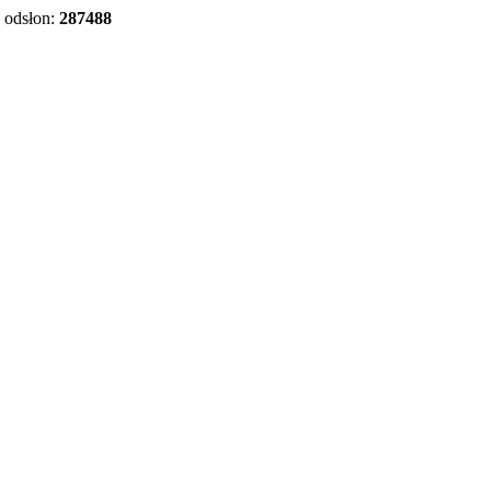
odsłon:
287488