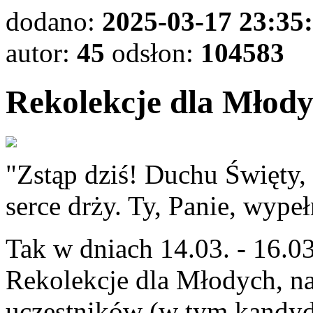
dodano:
2025-03-17 23:35
autor:
45
odsłon:
104583
Rekolekcje dla Młod
"Zstąp dziś! Duchu Święty,
serce drży. Ty, Panie, wype
Tak w dniach 14.03. - 16.03
Rekolekcje dla Młodych, na
uczestników (w tym kandyd