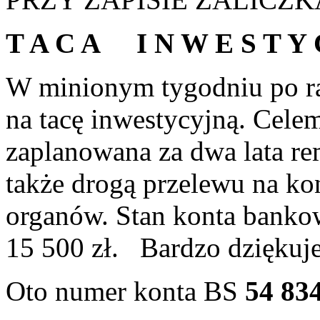
T A C A I N W E S T Y 
W minionym tygodniu po ra
na tacę inwestycyjną. Celem 
zaplanowana za dwa lata r
także drogą przelewu na k
organów. Stan konta bank
15 500 zł. Bardzo dzięku
Oto numer konta BS
54 83