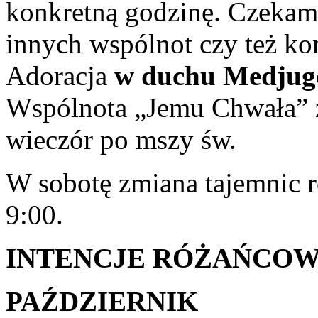
konkretną godzinę. Czekam
innych wspólnot czy też ko
Adoracja
w duchu Medjug
Wspólnota „Jemu Chwała” z
wieczór po mszy św.
W sobotę zmiana tajemnic 
9:00.
INTENCJE RÓŻAŃCO
PAŹDZIERNIK