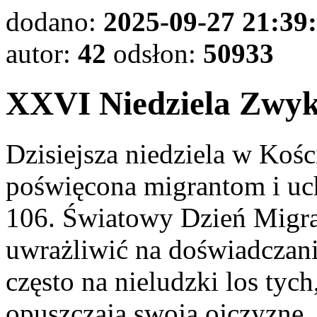
dodano:
2025-09-27 21:39
autor:
42
odsłon:
50933
XXVI Niedziela Zwyk
Dzisiejsza niedziela w Kośc
poświęcona migrantom i uc
106. Światowy Dzień Migra
uwrażliwić na doświadczani
często na nieludzki los ty
opuszczają swoją ojczyznę, 