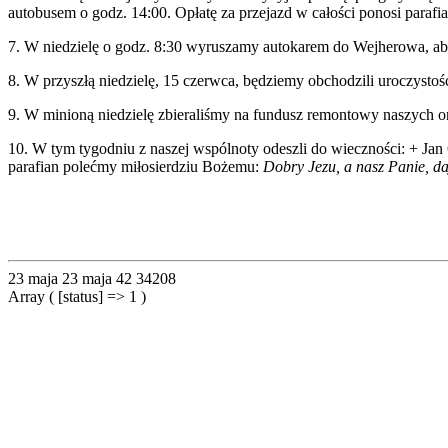
autobusem o godz. 14:00. Opłatę za przejazd w całości ponosi parafia
7. W niedzielę o godz. 8:30 wyruszamy autokarem do Wejherowa, aby 
8. W przyszłą niedzielę, 15 czerwca, będziemy obchodzili uroczystoś
9. W minioną niedzielę zbieraliśmy na fundusz remontowy naszych 
10. W tym tygodniu z naszej wspólnoty odeszli do wieczności: + Jan 
parafian polećmy miłosierdziu Bożemu:
Dobry Jezu, a nasz Panie, d
23 maja
23 maja
42
34208
Array ( [status] => 1 )