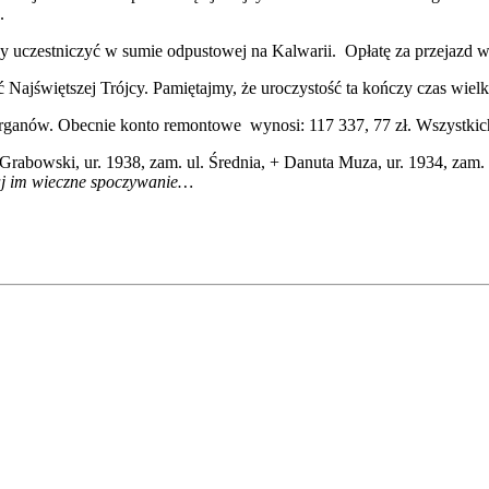
.
uczestniczyć w sumie odpustowej na Kalwarii. Opłatę za przejazd w c
ć Najświętszej Trójcy. Pamiętajmy, że uroczystość ta kończy czas wie
organów. Obecnie konto remontowe wynosi: 117 337, 77 zł. Wszystkic
Grabowski, ur. 1938, zam. ul. Średnia, + Danuta Muza, ur. 1934, zam. 
aj im wieczne spoczywanie…