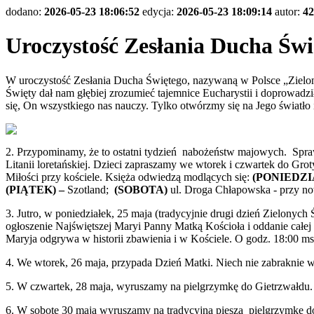
dodano:
2026-05-23 18:06:52
edycja:
2026-05-23 18:09:14
autor:
42
Uroczystość Zesłania Ducha Świ
W uroczystość Zesłania Ducha Świętego, nazywaną w Polsce „Zielony
Święty dał nam głębiej zrozumieć tajemnice Eucharystii i doprowadził
się, On wszystkiego nas nauczy. Tylko otwórzmy się na Jego światło i
2. Przypominamy, że to ostatni tydzień nabożeństw majowych. Spra
Litanii loretańskiej. Dzieci zapraszamy we wtorek i czwartek do Gro
Miłości przy kościele. Księża odwiedzą modlących się:
(PONIEDZ
(PIĄTEK) –
Szotland;
(SOBOTA)
ul. Droga Chłapowska - przy no
3. Jutro, w poniedziałek, 25 maja (tradycyjnie drugi dzień Zielonyc
ogłoszenie Najświętszej Maryi Panny Matką Kościoła i oddanie całej
Maryja odgrywa w historii zbawienia i w Kościele. O godz. 18:00 m
4. We wtorek, 26 maja, przypada Dzień Matki. Niech nie zabraknie w
5. W czwartek, 28 maja, wyruszamy na pielgrzymkę do Gietrzwałdu
6. W sobotę 30 maja wyruszamy na tradycyjna pieszą pielgrzymkę do