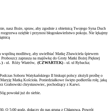
nie, nasz Boże, spraw, aby zgodnie z obietnicą Twojego Syna Duch
e, rozgrzewa oziębłe i przynosi błogosławieństwo pokoju. Nie lękajmy
iątnicą
na wspólną modlitwę, aby uwielbiać Matkę Zbawiciela śpiewem
. Proboszcz zaprasza na majówkę do Groty Matki Bożej Pięknej
) -
ul. Róży Wiatrów,
(CZWARTEK)
- ul. ul Rybacka;
 Podczas Soboru Watykańskiego II biskupi polscy złożyli prośbę o
 Maryję Matką Kościoła. Poniedziałkowe święto podkreśla rolę, jaką
gorz Grabowski chrystusowiec, pochodzący z Karwi.
Bóg powołał już do siebie.
:30. O 5:00 godz. dołączy do nas grupa z Chłapowa. Powrót