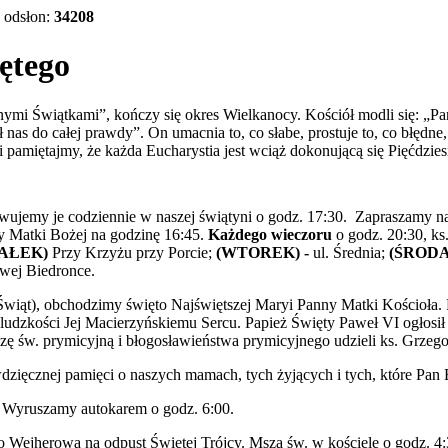
odsłon:
34208
ętego
mi Świątkami”, kończy się okres Wielkanocy. Kościół modli się: „Pa
 nas do całej prawdy”. On umacnia to, co słabe, prostuje to, co błędn
 pamiętajmy, że każda Eucharystia jest wciąż dokonującą się Pięćdzies
wujemy je codziennie w naszej świątyni o godz. 17:30. Zapraszamy 
ty Matki Bożej na godzinę 16:45.
Każdego wieczoru
o godz. 20:30, ks
IAŁEK)
Przy Krzyżu przy Porcie;
(WTOREK) -
ul. Średnia;
(ŚRODA 
wej Biedronce.
h Świąt), obchodzimy święto Najświętszej Maryi Panny Matki Kościoła.
 ludzkości Jej Macierzyńskiemu Sercu. Papież Święty Paweł VI ogłosił
szę św. prymicyjną i błogosławieństwa prymicyjnego udzieli ks. Grze
dzięcznej pamięci o naszych mamach, tych żyjących i tych, które Pan 
. Wyruszamy autokarem o godz. 6:00.
 Wejherowa na odpust Świętej Trójcy. Msza św. w kościele o godz. 4