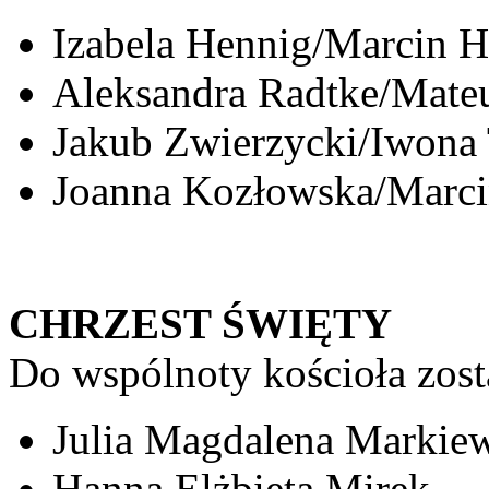
Izabela Hennig/Marcin Hi
Aleksandra Radtke/Mate
Jakub Zwierzycki/Iwona 
Joanna Kozłowska/Marc
CHRZEST ŚWIĘTY
Do wspólnoty kościoła zosta
Julia Magdalena Markiew
Hanna Elżbieta Mirek,