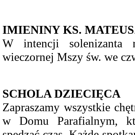
IMIENINY KS. MATEU
W intencji solenizanta
wieczornej Mszy św. we czw
SCHOLA DZIECIĘCA
Zapraszamy wszystkie chętn
w Domu Parafialnym, kt
spędzać czas. Każde spotka